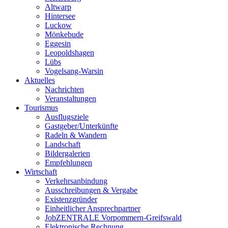
Altwarp
Hintersee
Luckow
Mönkebude
Eggesin
Leopoldshagen
Lübs
Vogelsang-Warsin
Aktuelles
Nachrichten
Veranstaltungen
Tourismus
Ausflugsziele
Gastgeber/Unterkünfte
Radeln & Wandern
Landschaft
Bildergalerien
Empfehlungen
Wirtschaft
Verkehrsanbindung
Ausschreibungen & Vergabe
Existenzgründer
Einheitlicher Ansprechpartner
JobZENTRALE Vorpommern-Greifswald
Elektronische Rechnung