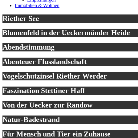
Immobilien & Wohnen
Riether See
Blumenfeld in der Ueckermünder Heide
Abendstimmung
Abenteuer Flusslandschaft
Vogelschutzinsel Riether Werder
Faszination Stettiner Haff
Von der Uecker zur Randow
Natur-Badestrand
Für Mensch und Tier ein Zuhause