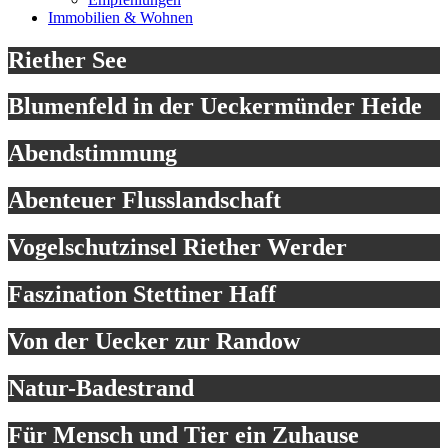
Immobilien & Wohnen
Riether See
Blumenfeld in der Ueckermünder Heide
Abendstimmung
Abenteuer Flusslandschaft
Vogelschutzinsel Riether Werder
Faszination Stettiner Haff
Von der Uecker zur Randow
Natur-Badestrand
Für Mensch und Tier ein Zuhause