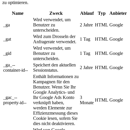
zu optimieren.
Name
Zweck
Ablauf
Typ
Anbieter
Wird verwendet, um
_ga
Benutzer zu
2 Jahre
HTML
Google
unterscheiden.
Wird zum Drosseln der
_gat
1 Tag
HTML
Google
Anfragerate verwendet.
Wird verwendet, um
_gid
Benutzer zu
1 Tag
HTML
Google
unterscheiden.
_ga_--
Speichert den aktuellen
2 Jahre
HTML
Google
container-id--
Sessionstatus.
Enthält Informationen zu
Kampagnen für den
Benutzer. Wenn Sie Ihr
Google Analytics- und
_gac_--
Ihr Google Ads Konto
3
HTML
Google
property-id--
verknüpft haben,
Monate
werden Elemente zur
Effizienzmessung dieses
Cookie lesen, sofern Sie
dies nicht deaktivieren.
Wird von Google