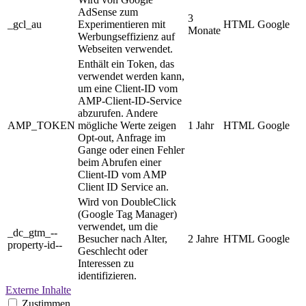
AdSense zum
3
_gcl_au
Experimentieren mit
HTML
Google
Monate
Werbungseffizienz auf
Webseiten verwendet.
Enthält ein Token, das
verwendet werden kann,
um eine Client-ID vom
AMP-Client-ID-Service
abzurufen. Andere
AMP_TOKEN
mögliche Werte zeigen
1 Jahr
HTML
Google
Opt-out, Anfrage im
Gange oder einen Fehler
beim Abrufen einer
Client-ID vom AMP
Client ID Service an.
Wird von DoubleClick
(Google Tag Manager)
verwendet, um die
_dc_gtm_--
Besucher nach Alter,
2 Jahre
HTML
Google
property-id--
Geschlecht oder
Interessen zu
identifizieren.
Externe Inhalte
Zustimmen