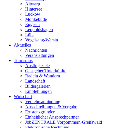
Altwarp
Hintersee
Luckow
Mönkebude
Eggesin
Leopoldshagen
Lübs
Vogelsang-Warsin
Aktuelles
Nachrichten
Veranstaltungen
Tourismus
Ausflugsziele
Gastgeber/Unterkünfte
Radeln & Wandern
Landschaft
Bildergalerien
Empfehlungen
Wirtschaft
Verkehrsanbindung
Ausschreibungen & Vergabe
Existenzgründer
Einheitlicher Ansprechpartner
JobZENTRALE Vorpommern-Greifswald
Elektronische Rechnung