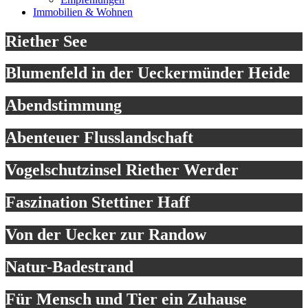
Immobilien & Wohnen
Riether See
Blumenfeld in der Ueckermünder Heide
Abendstimmung
Abenteuer Flusslandschaft
Vogelschutzinsel Riether Werder
Faszination Stettiner Haff
Von der Uecker zur Randow
Natur-Badestrand
Für Mensch und Tier ein Zuhause