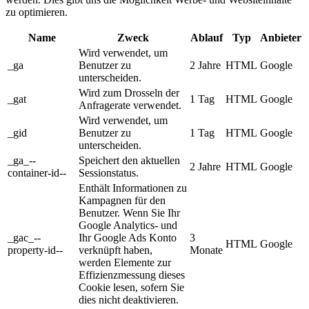
zu optimieren.
Name
Zweck
Ablauf
Typ
Anbieter
Wird verwendet, um
_ga
Benutzer zu
2 Jahre
HTML
Google
unterscheiden.
Wird zum Drosseln der
_gat
1 Tag
HTML
Google
Anfragerate verwendet.
Wird verwendet, um
_gid
Benutzer zu
1 Tag
HTML
Google
unterscheiden.
_ga_--
Speichert den aktuellen
2 Jahre
HTML
Google
container-id--
Sessionstatus.
Enthält Informationen zu
Kampagnen für den
Benutzer. Wenn Sie Ihr
Google Analytics- und
_gac_--
Ihr Google Ads Konto
3
HTML
Google
property-id--
verknüpft haben,
Monate
werden Elemente zur
Effizienzmessung dieses
Cookie lesen, sofern Sie
dies nicht deaktivieren.