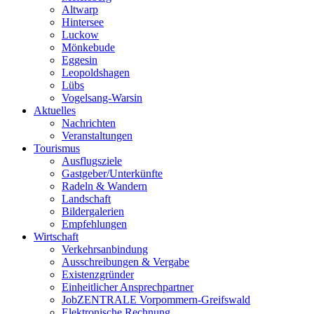
Altwarp
Hintersee
Luckow
Mönkebude
Eggesin
Leopoldshagen
Lübs
Vogelsang-Warsin
Aktuelles
Nachrichten
Veranstaltungen
Tourismus
Ausflugsziele
Gastgeber/Unterkünfte
Radeln & Wandern
Landschaft
Bildergalerien
Empfehlungen
Wirtschaft
Verkehrsanbindung
Ausschreibungen & Vergabe
Existenzgründer
Einheitlicher Ansprechpartner
JobZENTRALE Vorpommern-Greifswald
Elektronische Rechnung