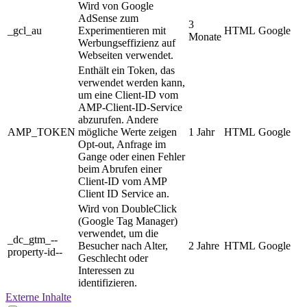
Wird von Google
AdSense zum
3
_gcl_au
Experimentieren mit
HTML
Google
Monate
Werbungseffizienz auf
Webseiten verwendet.
Enthält ein Token, das
verwendet werden kann,
um eine Client-ID vom
AMP-Client-ID-Service
abzurufen. Andere
AMP_TOKEN
mögliche Werte zeigen
1 Jahr
HTML
Google
Opt-out, Anfrage im
Gange oder einen Fehler
beim Abrufen einer
Client-ID vom AMP
Client ID Service an.
Wird von DoubleClick
(Google Tag Manager)
verwendet, um die
_dc_gtm_--
Besucher nach Alter,
2 Jahre
HTML
Google
property-id--
Geschlecht oder
Interessen zu
identifizieren.
Externe Inhalte