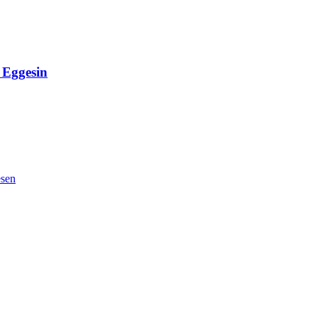
Eggesin
esen