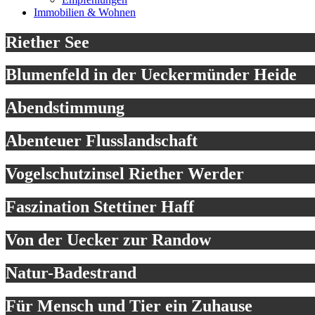
Immobilien & Wohnen
Riether See
Blumenfeld in der Ueckermünder Heide
Abendstimmung
Abenteuer Flusslandschaft
Vogelschutzinsel Riether Werder
Faszination Stettiner Haff
Von der Uecker zur Randow
Natur-Badestrand
Für Mensch und Tier ein Zuhause