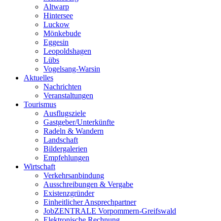
Altwarp
Hintersee
Luckow
Mönkebude
Eggesin
Leopoldshagen
Lübs
Vogelsang-Warsin
Aktuelles
Nachrichten
Veranstaltungen
Tourismus
Ausflugsziele
Gastgeber/Unterkünfte
Radeln & Wandern
Landschaft
Bildergalerien
Empfehlungen
Wirtschaft
Verkehrsanbindung
Ausschreibungen & Vergabe
Existenzgründer
Einheitlicher Ansprechpartner
JobZENTRALE Vorpommern-Greifswald
Elektronische Rechnung