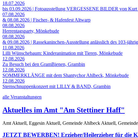
18.07.2026
bis 03.09.2026 | Fotoausstellung VERGESSENE BILDER von Kurt
07.08.2026
& 08.08.2026 | Fischer- & Hafenfest Altwarp
08.08.2026
Herrentagsparty, Mönkebude
08.08.2026
& 09.08.2026 | Rassekaninchen-Ausstellung anlässlich des 103-jähri
11.08.2026
Lilli Wünschebaum: Kinderanimation mit Tieren, Mönkebude
12.08.2026
Zu Besuch bei den GramBienen, Grambin
12.08.2026
SOMMERKLÄNGE mit dem Shantychor Ahlbeck, Mönkebude
12.08.2026
Sternschnuppenkonzert mit LILLY & BAND, Grambin
alle Veranstaltungen
Aktuelles im Amt "Am Stettiner Haff"
Amt Aktuell, Eggesin Aktuell, Gemeinde Ahlbeck Aktuell, Gemeinde
JETZT BEWERBEN! Erzieher/Heilerzieher für die Ki