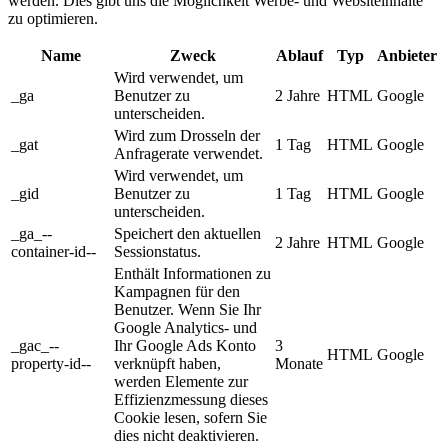
werden. Dies gibt uns die Möglichkeit Werbe- und Websiteinhalte
zu optimieren.
Name
Zweck
Ablauf
Typ
Anbieter
Wird verwendet, um
_ga
Benutzer zu
2 Jahre
HTML
Google
unterscheiden.
Wird zum Drosseln der
_gat
1 Tag
HTML
Google
Anfragerate verwendet.
Wird verwendet, um
_gid
Benutzer zu
1 Tag
HTML
Google
unterscheiden.
_ga_--
Speichert den aktuellen
2 Jahre
HTML
Google
container-id--
Sessionstatus.
Enthält Informationen zu
Kampagnen für den
Benutzer. Wenn Sie Ihr
Google Analytics- und
_gac_--
Ihr Google Ads Konto
3
HTML
Google
property-id--
verknüpft haben,
Monate
werden Elemente zur
Effizienzmessung dieses
Cookie lesen, sofern Sie
dies nicht deaktivieren.