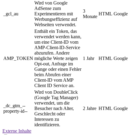
Wird von Google
AdSense zum
3
_gcl_au
Experimentieren mit
HTML
Google
Monate
Werbungseffizienz auf
Webseiten verwendet.
Enthält ein Token, das
verwendet werden kann,
um eine Client-ID vom
AMP-Client-ID-Service
abzurufen. Andere
AMP_TOKEN
mögliche Werte zeigen
1 Jahr
HTML
Google
Opt-out, Anfrage im
Gange oder einen Fehler
beim Abrufen einer
Client-ID vom AMP
Client ID Service an.
Wird von DoubleClick
(Google Tag Manager)
verwendet, um die
_dc_gtm_--
Besucher nach Alter,
2 Jahre
HTML
Google
property-id--
Geschlecht oder
Interessen zu
identifizieren.
Externe Inhalte