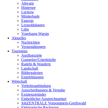
Altwarp
Hintersee
Luckow
Mönkebude
Eggesin
Leopoldshagen
Lübs
Vogelsang-Warsin
Aktuelles
Nachrichten
Veranstaltungen
Tourismus
Ausflugsziele
Gastgeber/Unterkünfte
Radeln & Wandern
Landschaft
Bildergalerien
Empfehlungen
Wirtschaft
Verkehrsanbindung
Ausschreibungen & Vergabe
Existenzgründer
Einheitlicher Ansprechpartner
JobZENTRALE Vorpommern-Greifswald
Elektronische Rechnung