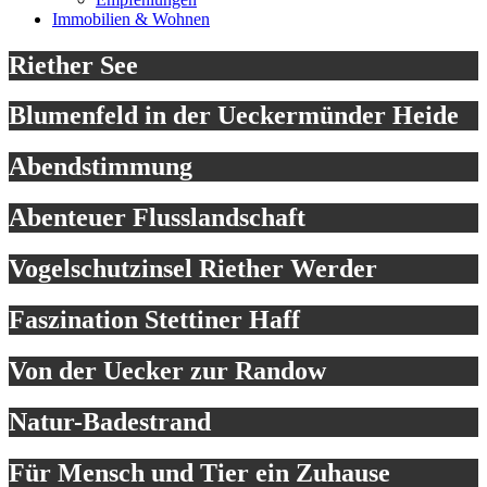
Immobilien & Wohnen
Riether See
Blumenfeld in der Ueckermünder Heide
Abendstimmung
Abenteuer Flusslandschaft
Vogelschutzinsel Riether Werder
Faszination Stettiner Haff
Von der Uecker zur Randow
Natur-Badestrand
Für Mensch und Tier ein Zuhause