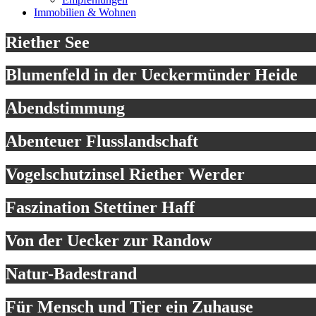
Immobilien & Wohnen
Riether See
Blumenfeld in der Ueckermünder Heide
Abendstimmung
Abenteuer Flusslandschaft
Vogelschutzinsel Riether Werder
Faszination Stettiner Haff
Von der Uecker zur Randow
Natur-Badestrand
Für Mensch und Tier ein Zuhause