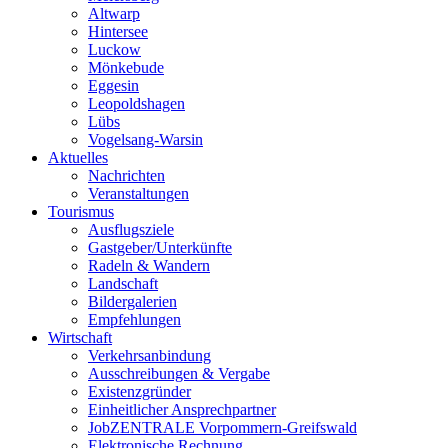
Altwarp
Hintersee
Luckow
Mönkebude
Eggesin
Leopoldshagen
Lübs
Vogelsang-Warsin
Aktuelles
Nachrichten
Veranstaltungen
Tourismus
Ausflugsziele
Gastgeber/Unterkünfte
Radeln & Wandern
Landschaft
Bildergalerien
Empfehlungen
Wirtschaft
Verkehrsanbindung
Ausschreibungen & Vergabe
Existenzgründer
Einheitlicher Ansprechpartner
JobZENTRALE Vorpommern-Greifswald
Elektronische Rechnung