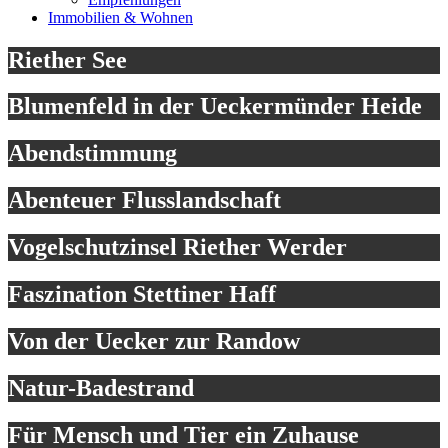
Immobilien & Wohnen
Riether See
Blumenfeld in der Ueckermünder Heide
Abendstimmung
Abenteuer Flusslandschaft
Vogelschutzinsel Riether Werder
Faszination Stettiner Haff
Von der Uecker zur Randow
Natur-Badestrand
Für Mensch und Tier ein Zuhause