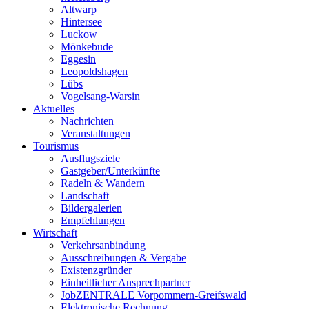
Altwarp
Hintersee
Luckow
Mönkebude
Eggesin
Leopoldshagen
Lübs
Vogelsang-Warsin
Aktuelles
Nachrichten
Veranstaltungen
Tourismus
Ausflugsziele
Gastgeber/Unterkünfte
Radeln & Wandern
Landschaft
Bildergalerien
Empfehlungen
Wirtschaft
Verkehrsanbindung
Ausschreibungen & Vergabe
Existenzgründer
Einheitlicher Ansprechpartner
JobZENTRALE Vorpommern-Greifswald
Elektronische Rechnung