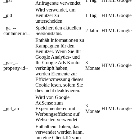
_gat
1 Tag
HTML
Google
Anfragerate verwendet.
Wird verwendet, um
_gid
Benutzer zu
1 Tag
HTML
Google
unterscheiden.
_ga_--
Speichert den aktuellen
2 Jahre
HTML
Google
container-id--
Sessionstatus.
Enthält Informationen zu
Kampagnen für den
Benutzer. Wenn Sie Ihr
Google Analytics- und
_gac_--
Ihr Google Ads Konto
3
HTML
Google
property-id--
verknüpft haben,
Monate
werden Elemente zur
Effizienzmessung dieses
Cookie lesen, sofern Sie
dies nicht deaktivieren.
Wird von Google
AdSense zum
3
_gcl_au
Experimentieren mit
HTML
Google
Monate
Werbungseffizienz auf
Webseiten verwendet.
Enthält ein Token, das
verwendet werden kann,
um eine Client-ID vom