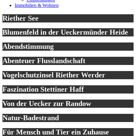
Immobilien & Wohnen
Riether See
Blumenfeld in der Ueckermünder Heide
Abendstimmung
Abenteuer Flusslandschaft
Vogelschutzinsel Riether Werder
Faszination Stettiner Haff
Von der Uecker zur Randow
Natur-Badestrand
Für Mensch und Tier ein Zuhause