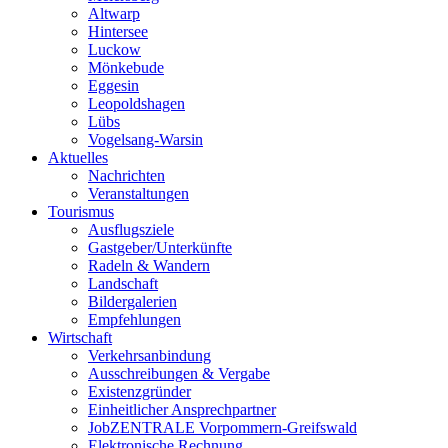
Altwarp
Hintersee
Luckow
Mönkebude
Eggesin
Leopoldshagen
Lübs
Vogelsang-Warsin
Aktuelles
Nachrichten
Veranstaltungen
Tourismus
Ausflugsziele
Gastgeber/Unterkünfte
Radeln & Wandern
Landschaft
Bildergalerien
Empfehlungen
Wirtschaft
Verkehrsanbindung
Ausschreibungen & Vergabe
Existenzgründer
Einheitlicher Ansprechpartner
JobZENTRALE Vorpommern-Greifswald
Elektronische Rechnung