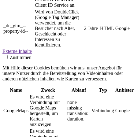
Client ID Service an.
Wird von DoubleClick
(Google Tag Manager)
verwendet, um die
_dc_gtm_--
Besucher nach Alter,
2 Jahre
HTML
Google
property-id--
Geschlecht oder
Interessen zu
identifizieren.
Externe Inhalte
Zustimmen
Mit Hilfe dieser Cookies bemühen wir uns, unser Angebot für
unsere Nutzer durch die Bereitstellung von Videoinhalten oder
anderen nützlichen Inhalten wie Karten zu verbessern.
Name
Zweck
Ablauf
Typ
Anbieter
Es wird eine
Verbindung mit
none
Google Maps
missing
GoogleMaps
Verbindung
Google
hergestellt, um
translation:
Karten
duration.
anzuzeigen.
Es wird eine
Verbindung mit