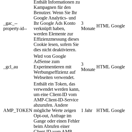
Enthält Informationen zu
Kampagnen für den
Benutzer. Wenn Sie Ihr
Google Analytics- und
_gac_--
Ihr Google Ads Konto
3
HTML
Google
property-id--
verknüpft haben,
Monate
werden Elemente zur
Effizienzmessung dieses
Cookie lesen, sofern Sie
dies nicht deaktivieren.
Wird von Google
AdSense zum
3
_gcl_au
Experimentieren mit
HTML
Google
Monate
Werbungseffizienz auf
Webseiten verwendet.
Enthält ein Token, das
verwendet werden kann,
um eine Client-ID vom
AMP-Client-ID-Service
abzurufen. Andere
AMP_TOKEN
mögliche Werte zeigen
1 Jahr
HTML
Google
Opt-out, Anfrage im
Gange oder einen Fehler
beim Abrufen einer
Client-ID vom AMP