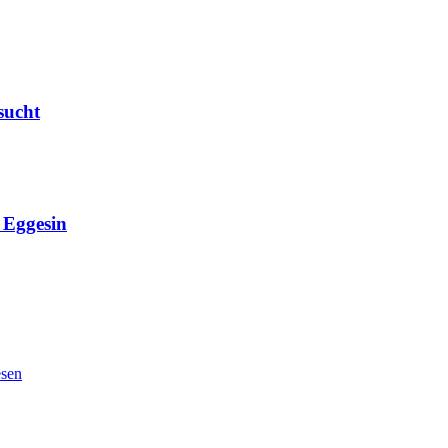
sucht
Eggesin
esen