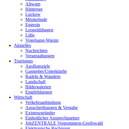
Altwarp
Hintersee
Luckow
Mönkebude
Eggesin
Leopoldshagen
Lübs
Vogelsang-Warsin
Aktuelles
Nachrichten
Veranstaltungen
Tourismus
Ausflugsziele
Gastgeber/Unterkünfte
Radeln & Wandern
Landschaft
Bildergalerien
Empfehlungen
Wirtschaft
Verkehrsanbindung
Ausschreibungen & Vergabe
Existenzgründer
Einheitlicher Ansprechpartner
JobZENTRALE Vorpommern-Greifswald
Elektronische Rechnung