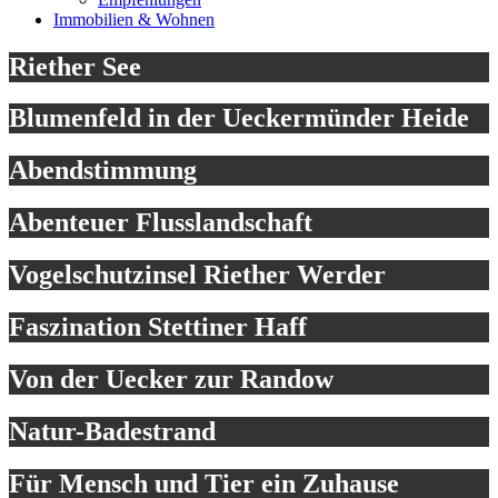
Immobilien & Wohnen
Riether See
Blumenfeld in der Ueckermünder Heide
Abendstimmung
Abenteuer Flusslandschaft
Vogelschutzinsel Riether Werder
Faszination Stettiner Haff
Von der Uecker zur Randow
Natur-Badestrand
Für Mensch und Tier ein Zuhause