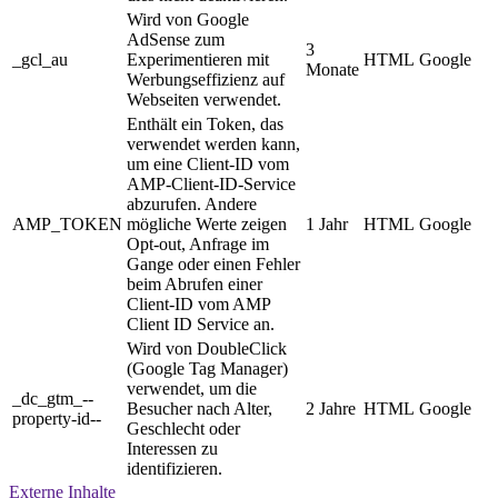
Wird von Google
AdSense zum
3
_gcl_au
Experimentieren mit
HTML
Google
Monate
Werbungseffizienz auf
Webseiten verwendet.
Enthält ein Token, das
verwendet werden kann,
um eine Client-ID vom
AMP-Client-ID-Service
abzurufen. Andere
AMP_TOKEN
mögliche Werte zeigen
1 Jahr
HTML
Google
Opt-out, Anfrage im
Gange oder einen Fehler
beim Abrufen einer
Client-ID vom AMP
Client ID Service an.
Wird von DoubleClick
(Google Tag Manager)
verwendet, um die
_dc_gtm_--
Besucher nach Alter,
2 Jahre
HTML
Google
property-id--
Geschlecht oder
Interessen zu
identifizieren.
Externe Inhalte