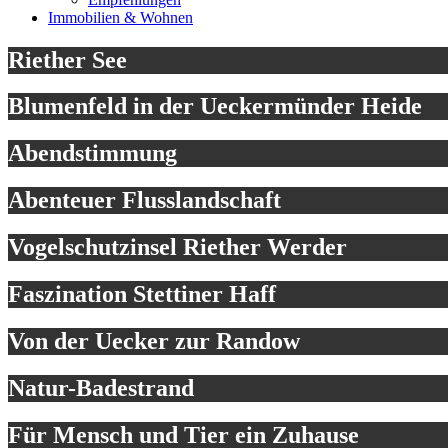
Immobilien & Wohnen
Riether See
Blumenfeld in der Ueckermünder Heide
Abendstimmung
Abenteuer Flusslandschaft
Vogelschutzinsel Riether Werder
Faszination Stettiner Haff
Von der Uecker zur Randow
Natur-Badestrand
Für Mensch und Tier ein Zuhause