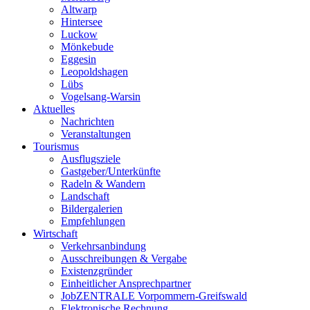
Altwarp
Hintersee
Luckow
Mönkebude
Eggesin
Leopoldshagen
Lübs
Vogelsang-Warsin
Aktuelles
Nachrichten
Veranstaltungen
Tourismus
Ausflugsziele
Gastgeber/Unterkünfte
Radeln & Wandern
Landschaft
Bildergalerien
Empfehlungen
Wirtschaft
Verkehrsanbindung
Ausschreibungen & Vergabe
Existenzgründer
Einheitlicher Ansprechpartner
JobZENTRALE Vorpommern-Greifswald
Elektronische Rechnung