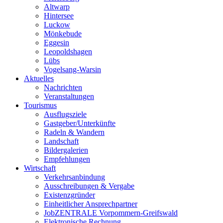
Altwarp
Hintersee
Luckow
Mönkebude
Eggesin
Leopoldshagen
Lübs
Vogelsang-Warsin
Aktuelles
Nachrichten
Veranstaltungen
Tourismus
Ausflugsziele
Gastgeber/Unterkünfte
Radeln & Wandern
Landschaft
Bildergalerien
Empfehlungen
Wirtschaft
Verkehrsanbindung
Ausschreibungen & Vergabe
Existenzgründer
Einheitlicher Ansprechpartner
JobZENTRALE Vorpommern-Greifswald
Elektronische Rechnung