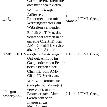
Cookie lesen, sofern Sie
dies nicht deaktivieren.
Wird von Google
AdSense zum
3
_gcl_au
Experimentieren mit
HTML
Google
Monate
Werbungseffizienz auf
Webseiten verwendet.
Enthält ein Token, das
verwendet werden kann,
um eine Client-ID vom
AMP-Client-ID-Service
abzurufen. Andere
AMP_TOKEN
mögliche Werte zeigen
1 Jahr
HTML
Google
Opt-out, Anfrage im
Gange oder einen Fehler
beim Abrufen einer
Client-ID vom AMP
Client ID Service an.
Wird von DoubleClick
(Google Tag Manager)
verwendet, um die
_dc_gtm_--
Besucher nach Alter,
2 Jahre
HTML
Google
property-id--
Geschlecht oder
Interessen zu
identifizieren.