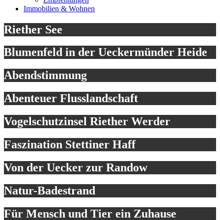
Immobilien & Wohnen
Riether See
Blumenfeld in der Ueckermünder Heide
Abendstimmung
Abenteuer Flusslandschaft
Vogelschutzinsel Riether Werder
Faszination Stettiner Haff
Von der Uecker zur Randow
Natur-Badestrand
Für Mensch und Tier ein Zuhause