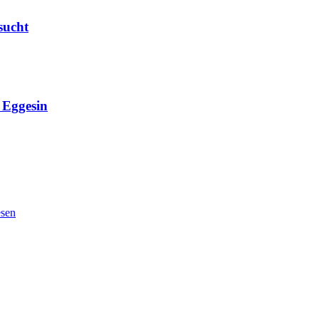
sucht
Eggesin
esen