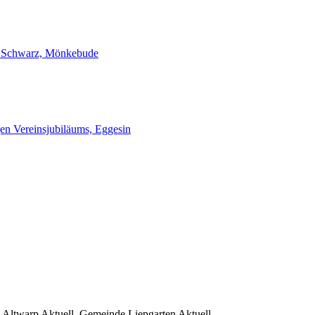
 Schwarz, Mönkebude
gen Vereinsjubiläums, Eggesin
 Altwarp Aktuell, Gemeinde Liepgarten Aktuell