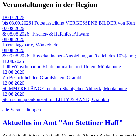
Veranstaltungen in der Region
18.07.2026
bis 03.09.2026 | Fotoausstellung VERGESSENE BILDER von Kurt
07.08.2026
& 08.08.2026 | Fischer- & Hafenfest Altwarp
08.08.2026
Herrentagsparty, Mönkebude
08.08.2026
& 09.08.2026 | Rassekaninchen-Ausstellung anlässlich des 103-jähri
11.08.2026
Lilli Wünschebaum: Kinderanimation mit Tieren, Mönkebude
12.08.2026
Zu Besuch bei den GramBienen, Grambin
12.08.2026
SOMMERKLÄNGE mit dem Shantychor Ahlbeck, Mönkebude
12.08.2026
Sternschnuppenkonzert mit LILLY & BAND, Grambin
alle Veranstaltungen
Aktuelles im Amt "Am Stettiner Haff"
Amt Aktuell, Eggesin Aktuell, Gemeinde Ahlbeck Aktuell, Gemeinde