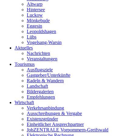
Altwarp
Hintersee
Luckow
Mönkebude
Eggesin
Leopoldshagen
Lübs
Vogelsang-Warsin
Aktuelles
Nachrichten
Veranstaltungen
Tourismus
Ausflugsziele
Gastgeber/Unterkünfte
Radeln & Wandern
Landschaft
Bildergalerien
Empfehlungen
Wirtschaft
Verkehrsanbindung
Ausschreibungen & Vergabe
Existenzgründer
Einheitlicher Ansprechpartner
JobZENTRALE Vorpommern-Greifswald
Elektronische Rechnung