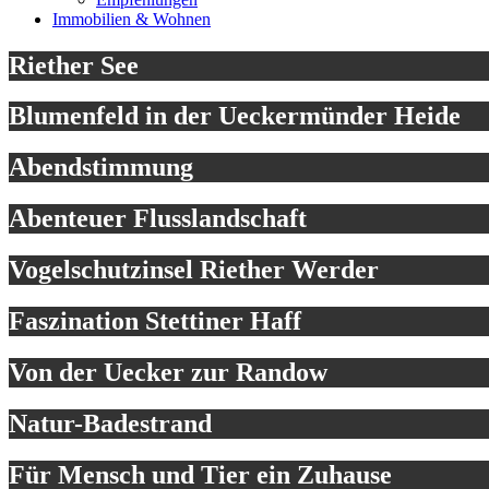
Immobilien & Wohnen
Riether See
Blumenfeld in der Ueckermünder Heide
Abendstimmung
Abenteuer Flusslandschaft
Vogelschutzinsel Riether Werder
Faszination Stettiner Haff
Von der Uecker zur Randow
Natur-Badestrand
Für Mensch und Tier ein Zuhause