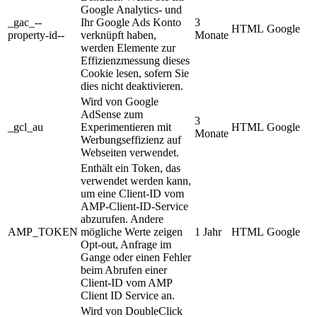
Google Analytics- und
_gac_--
Ihr Google Ads Konto
3
HTML
Google
property-id--
verknüpft haben,
Monate
werden Elemente zur
Effizienzmessung dieses
Cookie lesen, sofern Sie
dies nicht deaktivieren.
Wird von Google
AdSense zum
3
_gcl_au
Experimentieren mit
HTML
Google
Monate
Werbungseffizienz auf
Webseiten verwendet.
Enthält ein Token, das
verwendet werden kann,
um eine Client-ID vom
AMP-Client-ID-Service
abzurufen. Andere
AMP_TOKEN
mögliche Werte zeigen
1 Jahr
HTML
Google
Opt-out, Anfrage im
Gange oder einen Fehler
beim Abrufen einer
Client-ID vom AMP
Client ID Service an.
Wird von DoubleClick