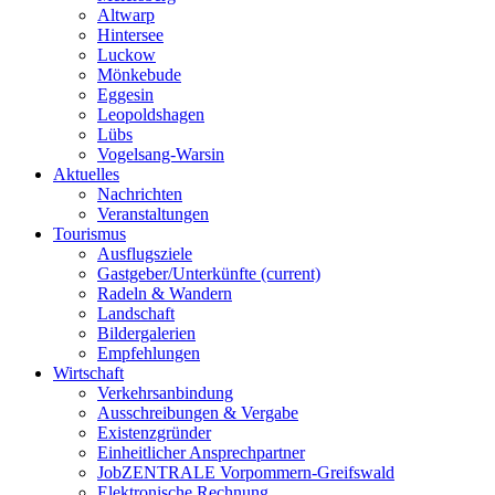
Altwarp
Hintersee
Luckow
Mönkebude
Eggesin
Leopoldshagen
Lübs
Vogelsang-Warsin
Aktuelles
Nachrichten
Veranstaltungen
Tourismus
Ausflugsziele
Gastgeber/Unterkünfte
(current)
Radeln & Wandern
Landschaft
Bildergalerien
Empfehlungen
Wirtschaft
Verkehrsanbindung
Ausschreibungen & Vergabe
Existenzgründer
Einheitlicher Ansprechpartner
JobZENTRALE Vorpommern-Greifswald
Elektronische Rechnung