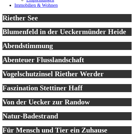
Immobilien & Wohnen
Riether See
Blumenfeld in der Ueckermünder Heide
Abendstimmung
Abenteuer Flusslandschaft
Vogelschutzinsel Riether Werder
Faszination Stettiner Haff
Von der Uecker zur Randow
Natur-Badestrand
Für Mensch und Tier ein Zuhause