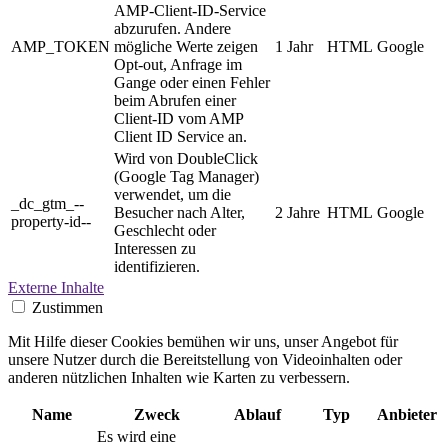
AMP-Client-ID-Service
abzurufen. Andere
AMP_TOKEN
mögliche Werte zeigen
1 Jahr
HTML
Google
Opt-out, Anfrage im
Gange oder einen Fehler
beim Abrufen einer
Client-ID vom AMP
Client ID Service an.
Wird von DoubleClick
(Google Tag Manager)
verwendet, um die
_dc_gtm_--
Besucher nach Alter,
2 Jahre
HTML
Google
property-id--
Geschlecht oder
Interessen zu
identifizieren.
Externe Inhalte
Zustimmen
Mit Hilfe dieser Cookies bemühen wir uns, unser Angebot für
unsere Nutzer durch die Bereitstellung von Videoinhalten oder
anderen nützlichen Inhalten wie Karten zu verbessern.
Name
Zweck
Ablauf
Typ
Anbieter
Es wird eine