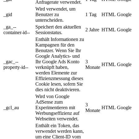
Anfragerate verwendet.
Wird verwendet, um
_gid
Benutzer zu
1 Tag
HTML
Google
unterscheiden.
_ga_--
Speichert den aktuellen
2 Jahre
HTML
Google
container-id--
Sessionstatus.
Enthält Informationen zu
Kampagnen für den
Benutzer. Wenn Sie Ihr
Google Analytics- und
_gac_--
Ihr Google Ads Konto
3
HTML
Google
property-id--
verknüpft haben,
Monate
werden Elemente zur
Effizienzmessung dieses
Cookie lesen, sofern Sie
dies nicht deaktivieren.
Wird von Google
AdSense zum
3
_gcl_au
Experimentieren mit
HTML
Google
Monate
Werbungseffizienz auf
Webseiten verwendet.
Enthält ein Token, das
verwendet werden kann,
um eine Client-ID vom