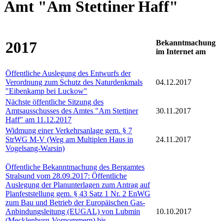
Amt "Am Stettiner Haff"
2017
Bekanntmachung
im Internet am
Öffentliche Auslegung des Entwurfs der
Verordnung zum Schutz des Naturdenkmals
04.12.2017
"Eibenkamp bei Luckow"
Nächste öffentliche Sitzung des
Amtsausschusses des Amtes "Am Stettiner
30.11.2017
Haff" am 11.12.2017
Widmung einer Verkehrsanlage gem. § 7
StrWG M-V (Weg am Multiplen Haus in
24.11.2017
Vogelsang-Warsin)
Öffentliche Bekanntmachung des Bergamtes
Stralsund vom 28.09.2017: Öffentliche
Auslegung der Planunterlagen zum Antrag auf
Planfeststellung gem. § 43 Satz 1 Nr. 2 EnWG
zum Bau und Betrieb der Europäischen Gas-
Anbindungsleitung (EUGAL) von Lubmin
10.10.2017
(Mecklenburg-Vorpommern) bis