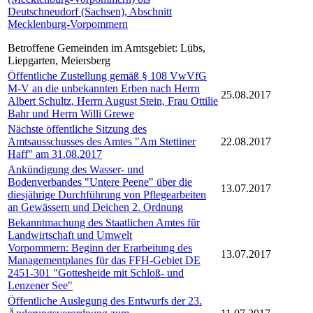
Deutschneudorf (Sachsen), Abschnitt
Mecklenburg-Vorpommern
Betroffene Gemeinden im Amtsgebiet: Lübs,
Liepgarten, Meiersberg
Öffentliche Zustellung gemäß § 108 VwVfG
M-V an die unbekannten Erben nach Herrn
25.08.2017
Albert Schultz, Herrn August Stein, Frau Ottilie
Bahr und Herrn Willi Grewe
Nächste öffentliche Sitzung des
Amtsausschusses des Amtes "Am Stettiner
22.08.2017
Haff" am 31.08.2017
Ankündigung des Wasser- und
Bodenverbandes "Untere Peene" über die
13.07.2017
diesjährige Durchführung von Pflegearbeiten
an Gewässern und Deichen 2. Ordnung
Bekanntmachung des Staatlichen Amtes für
Landwirtschaft und Umwelt
Vorpommern: Beginn der Erarbeitung des
13.07.2017
Managementplanes für das FFH-Gebiet DE
2451-301 "Gottesheide mit Schloß- und
Lenzener See"
Öffentliche Auslegung des Entwurfs der 23.