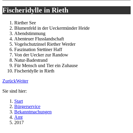
Fischeridylle in Rieth
Riether See
Blumenfeld in der Ueckermünder Heide
Abendstimmung
Abenteuer Flusslandschaft
Vogelschutzinsel Riether Werder
Faszination Stettiner Haff
Von der Uecker zur Randow
Natur-Badestrand
Für Mensch und Tier ein Zuhause
Fischeridylle in Rieth
Zurück
Weiter
Sie sind hier:
Start
Bürgerservice
Bekanntmachungen
Amt
2017