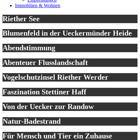
Immobilien & Wohnen
Riether See
Blumenfeld in der Ueckermünder Heide
Abendstimmung
Abenteuer Flusslandschaft
Vogelschutzinsel Riether Werder
Faszination Stettiner Haff
Von der Uecker zur Randow
Natur-Badestrand
Für Mensch und Tier ein Zuhause