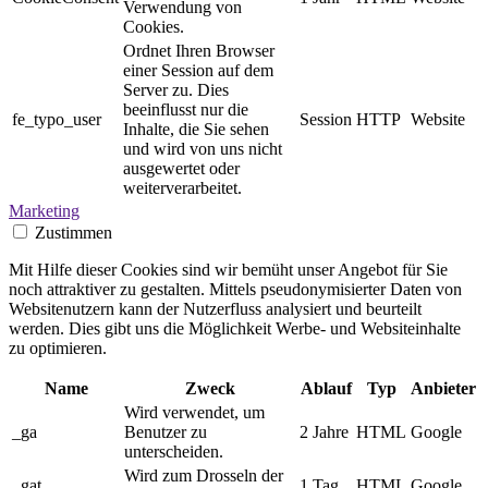
Verwendung von
Cookies.
Ordnet Ihren Browser
einer Session auf dem
Server zu. Dies
beeinflusst nur die
fe_typo_user
Session
HTTP
Website
Inhalte, die Sie sehen
und wird von uns nicht
ausgewertet oder
weiterverarbeitet.
Marketing
Zustimmen
Mit Hilfe dieser Cookies sind wir bemüht unser Angebot für Sie
noch attraktiver zu gestalten. Mittels pseudonymisierter Daten von
Websitenutzern kann der Nutzerfluss analysiert und beurteilt
werden. Dies gibt uns die Möglichkeit Werbe- und Websiteinhalte
zu optimieren.
Name
Zweck
Ablauf
Typ
Anbieter
Wird verwendet, um
_ga
Benutzer zu
2 Jahre
HTML
Google
unterscheiden.
Wird zum Drosseln der
_gat
1 Tag
HTML
Google