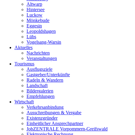
Altwarp
Hintersee
Luckow
Mönkebude
Eggesin
Leopoldshagen
Lübs
Vogelsang-Warsin
Aktuelles
Nachrichten
Veranstaltungen
Tourismus
Ausflugsziele
Gastgeber/Unterkünfte
Radeln & Wandern
Landschaft
Bildergalerien
Empfehlungen
Wirtschaft
Verkehrsanbindung
Ausschreibungen & Vergabe
Existenzgründer
Einheitlicher Ansprechpartner
JobZENTRALE Vorpommern-Greifswald
Elektronische Rechnung