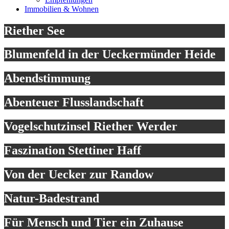
Immobilien & Wohnen
Riether See
Blumenfeld in der Ueckermünder Heide
Abendstimmung
Abenteuer Flusslandschaft
Vogelschutzinsel Riether Werder
Faszination Stettiner Haff
Von der Uecker zur Randow
Natur-Badestrand
Für Mensch und Tier ein Zuhause