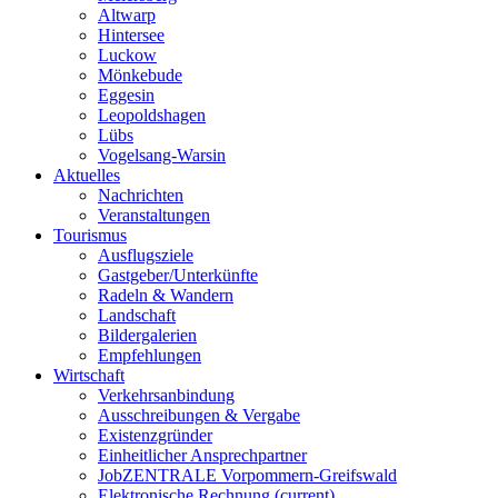
Altwarp
Hintersee
Luckow
Mönkebude
Eggesin
Leopoldshagen
Lübs
Vogelsang-Warsin
Aktuelles
Nachrichten
Veranstaltungen
Tourismus
Ausflugsziele
Gastgeber/Unterkünfte
Radeln & Wandern
Landschaft
Bildergalerien
Empfehlungen
Wirtschaft
Verkehrsanbindung
Ausschreibungen & Vergabe
Existenzgründer
Einheitlicher Ansprechpartner
JobZENTRALE Vorpommern-Greifswald
Elektronische Rechnung
(current)