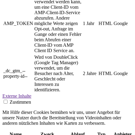
verwendet werden kann,
um eine Client-ID vom
AMP-Client-ID-Service
abzurufen. Andere
AMP_TOKEN
mögliche Werte zeigen
1 Jahr
HTML
Google
Opt-out, Anfrage im
Gange oder einen Fehler
beim Abrufen einer
Client-ID vom AMP
Client ID Service an.
Wird von DoubleClick
(Google Tag Manager)
verwendet, um die
_dc_gtm_--
Besucher nach Alter,
2 Jahre
HTML
Google
property-id--
Geschlecht oder
Interessen zu
identifizieren.
Externe Inhalte
Zustimmen
Mit Hilfe dieser Cookies bemühen wir uns, unser Angebot für
unsere Nutzer durch die Bereitstellung von Videoinhalten oder
anderen nützlichen Inhalten wie Karten zu verbessern.
Name
Zweck
Ablauf
Typ
Anbieter