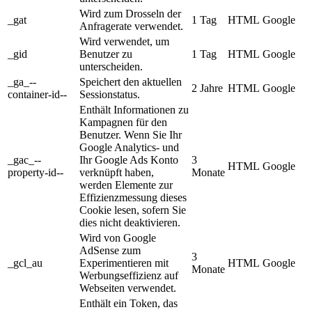
Wird zum Drosseln der
_gat
1 Tag
HTML
Google
Anfragerate verwendet.
Wird verwendet, um
_gid
Benutzer zu
1 Tag
HTML
Google
unterscheiden.
_ga_--
Speichert den aktuellen
2 Jahre
HTML
Google
container-id--
Sessionstatus.
Enthält Informationen zu
Kampagnen für den
Benutzer. Wenn Sie Ihr
Google Analytics- und
_gac_--
Ihr Google Ads Konto
3
HTML
Google
property-id--
verknüpft haben,
Monate
werden Elemente zur
Effizienzmessung dieses
Cookie lesen, sofern Sie
dies nicht deaktivieren.
Wird von Google
AdSense zum
3
_gcl_au
Experimentieren mit
HTML
Google
Monate
Werbungseffizienz auf
Webseiten verwendet.
Enthält ein Token, das