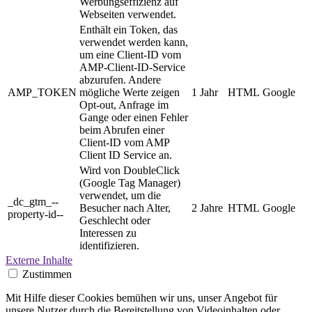
Werbungseffizienz auf
Webseiten verwendet.
Enthält ein Token, das
verwendet werden kann,
um eine Client-ID vom
AMP-Client-ID-Service
abzurufen. Andere
AMP_TOKEN
mögliche Werte zeigen
1 Jahr
HTML
Google
Opt-out, Anfrage im
Gange oder einen Fehler
beim Abrufen einer
Client-ID vom AMP
Client ID Service an.
Wird von DoubleClick
(Google Tag Manager)
verwendet, um die
_dc_gtm_--
Besucher nach Alter,
2 Jahre
HTML
Google
property-id--
Geschlecht oder
Interessen zu
identifizieren.
Externe Inhalte
Zustimmen
Mit Hilfe dieser Cookies bemühen wir uns, unser Angebot für
unsere Nutzer durch die Bereitstellung von Videoinhalten oder