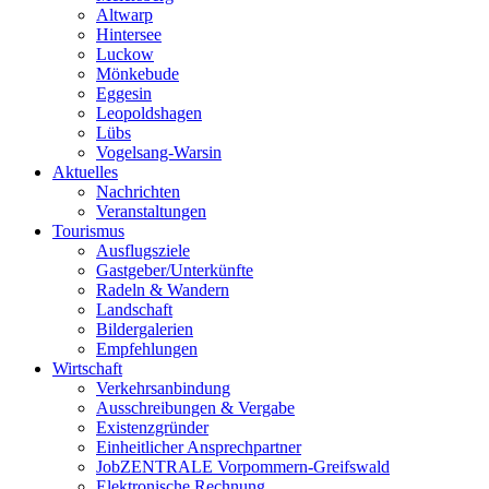
Altwarp
Hintersee
Luckow
Mönkebude
Eggesin
Leopoldshagen
Lübs
Vogelsang-Warsin
Aktuelles
Nachrichten
Veranstaltungen
Tourismus
Ausflugsziele
Gastgeber/Unterkünfte
Radeln & Wandern
Landschaft
Bildergalerien
Empfehlungen
Wirtschaft
Verkehrsanbindung
Ausschreibungen & Vergabe
Existenzgründer
Einheitlicher Ansprechpartner
JobZENTRALE Vorpommern-Greifswald
Elektronische Rechnung