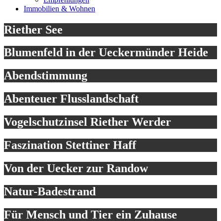
Immobilien & Wohnen
Riether See
Blumenfeld in der Ueckermünder Heide
Abendstimmung
Abenteuer Flusslandschaft
Vogelschutzinsel Riether Werder
Faszination Stettiner Haff
Von der Uecker zur Randow
Natur-Badestrand
Für Mensch und Tier ein Zuhause