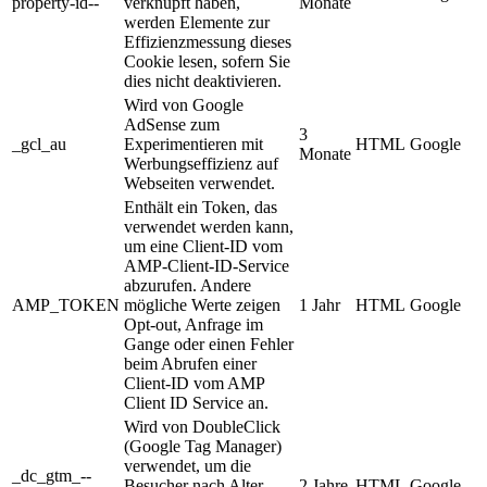
property-id--
verknüpft haben,
Monate
werden Elemente zur
Effizienzmessung dieses
Cookie lesen, sofern Sie
dies nicht deaktivieren.
Wird von Google
AdSense zum
3
_gcl_au
Experimentieren mit
HTML
Google
Monate
Werbungseffizienz auf
Webseiten verwendet.
Enthält ein Token, das
verwendet werden kann,
um eine Client-ID vom
AMP-Client-ID-Service
abzurufen. Andere
AMP_TOKEN
mögliche Werte zeigen
1 Jahr
HTML
Google
Opt-out, Anfrage im
Gange oder einen Fehler
beim Abrufen einer
Client-ID vom AMP
Client ID Service an.
Wird von DoubleClick
(Google Tag Manager)
verwendet, um die
_dc_gtm_--
Besucher nach Alter,
2 Jahre
HTML
Google