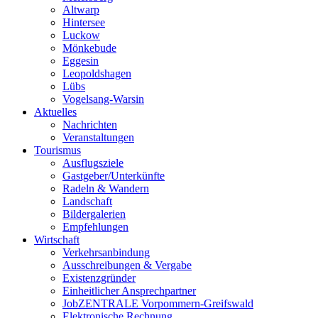
Altwarp
Hintersee
Luckow
Mönkebude
Eggesin
Leopoldshagen
Lübs
Vogelsang-Warsin
Aktuelles
Nachrichten
Veranstaltungen
Tourismus
Ausflugsziele
Gastgeber/Unterkünfte
Radeln & Wandern
Landschaft
Bildergalerien
Empfehlungen
Wirtschaft
Verkehrsanbindung
Ausschreibungen & Vergabe
Existenzgründer
Einheitlicher Ansprechpartner
JobZENTRALE Vorpommern-Greifswald
Elektronische Rechnung