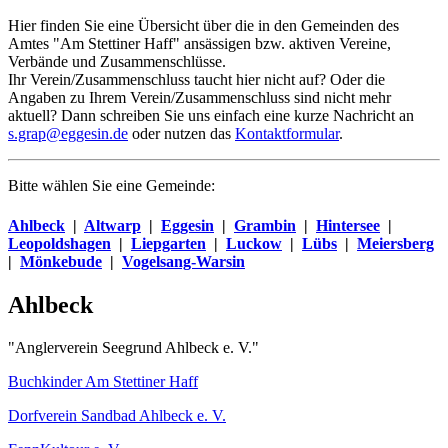
Hier finden Sie eine Übersicht über die in den Gemeinden des
Amtes "Am Stettiner Haff" ansässigen bzw. aktiven Vereine,
Verbände und Zusammenschlüsse.
Ihr Verein/Zusammenschluss taucht hier nicht auf? Oder die
Angaben zu Ihrem Verein/Zusammenschluss sind nicht mehr
aktuell? Dann schreiben Sie uns einfach eine kurze Nachricht an
s.grap@eggesin.de
oder nutzen das
Kontaktformular
.
Bitte wählen Sie eine Gemeinde:
Ahlbeck
|
Altwarp
|
Eggesin
|
Grambin
|
Hintersee
|
Leopoldshagen
|
Liepgarten
|
Luckow
|
Lübs
|
Meiersberg
|
Mönkebude
|
Vogelsang-Warsin
Ahlbeck
"Anglerverein Seegrund Ahlbeck e. V."
Buchkinder Am Stettiner Haff
Dorfverein Sandbad Ahlbeck e. V.