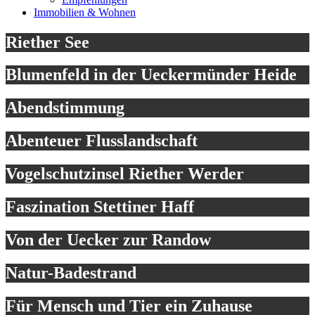
Immobilien & Wohnen
Riether See
Blumenfeld in der Ueckermünder Heide
Abendstimmung
Abenteuer Flusslandschaft
Vogelschutzinsel Riether Werder
Faszination Stettiner Haff
Von der Uecker zur Randow
Natur-Badestrand
Für Mensch und Tier ein Zuhause