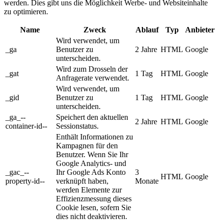
werden. Dies gibt uns die Möglichkeit Werbe- und Websiteinhalte
zu optimieren.
Name
Zweck
Ablauf
Typ
Anbieter
Wird verwendet, um
_ga
Benutzer zu
2 Jahre
HTML
Google
unterscheiden.
Wird zum Drosseln der
_gat
1 Tag
HTML
Google
Anfragerate verwendet.
Wird verwendet, um
_gid
Benutzer zu
1 Tag
HTML
Google
unterscheiden.
_ga_--
Speichert den aktuellen
2 Jahre
HTML
Google
container-id--
Sessionstatus.
Enthält Informationen zu
Kampagnen für den
Benutzer. Wenn Sie Ihr
Google Analytics- und
_gac_--
Ihr Google Ads Konto
3
HTML
Google
property-id--
verknüpft haben,
Monate
werden Elemente zur
Effizienzmessung dieses
Cookie lesen, sofern Sie
dies nicht deaktivieren.