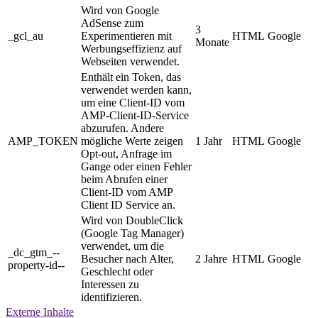
Wird von Google
AdSense zum
3
_gcl_au
Experimentieren mit
HTML
Google
Monate
Werbungseffizienz auf
Webseiten verwendet.
Enthält ein Token, das
verwendet werden kann,
um eine Client-ID vom
AMP-Client-ID-Service
abzurufen. Andere
AMP_TOKEN
mögliche Werte zeigen
1 Jahr
HTML
Google
Opt-out, Anfrage im
Gange oder einen Fehler
beim Abrufen einer
Client-ID vom AMP
Client ID Service an.
Wird von DoubleClick
(Google Tag Manager)
verwendet, um die
_dc_gtm_--
Besucher nach Alter,
2 Jahre
HTML
Google
property-id--
Geschlecht oder
Interessen zu
identifizieren.
Externe Inhalte