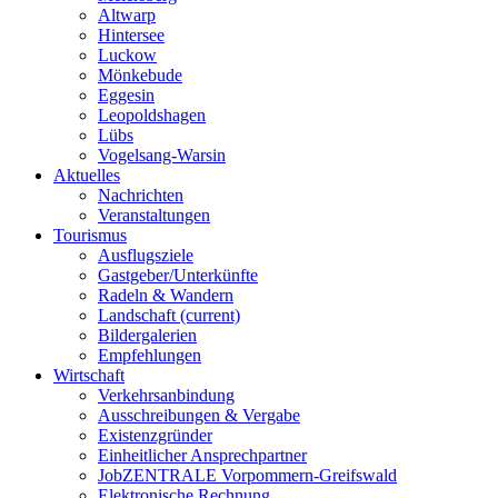
Altwarp
Hintersee
Luckow
Mönkebude
Eggesin
Leopoldshagen
Lübs
Vogelsang-Warsin
Aktuelles
Nachrichten
Veranstaltungen
Tourismus
Ausflugsziele
Gastgeber/Unterkünfte
Radeln & Wandern
Landschaft
(current)
Bildergalerien
Empfehlungen
Wirtschaft
Verkehrsanbindung
Ausschreibungen & Vergabe
Existenzgründer
Einheitlicher Ansprechpartner
JobZENTRALE Vorpommern-Greifswald
Elektronische Rechnung