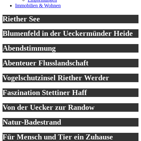
Immobilien & Wohnen
Riether See
Blumenfeld in der Ueckermünder Heide
Abendstimmung
Abenteuer Flusslandschaft
Vogelschutzinsel Riether Werder
Faszination Stettiner Haff
Von der Uecker zur Randow
Natur-Badestrand
Für Mensch und Tier ein Zuhause