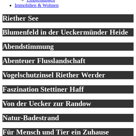
Immobilien & Wohnen
Riether See
Blumenfeld in der Ueckermünder Heide
Abendstimmung
Abenteuer Flusslandschaft
Vogelschutzinsel Riether Werder
Faszination Stettiner Haff
Von der Uecker zur Randow
Natur-Badestrand
Für Mensch und Tier ein Zuhause