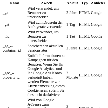
Name
Zweck
Ablauf
Typ
Anbieter
Wird verwendet, um
_ga
Benutzer zu
2 Jahre
HTML
Google
unterscheiden.
Wird zum Drosseln der
_gat
1 Tag
HTML
Google
Anfragerate verwendet.
Wird verwendet, um
_gid
Benutzer zu
1 Tag
HTML
Google
unterscheiden.
_ga_--
Speichert den aktuellen
2 Jahre
HTML
Google
container-id--
Sessionstatus.
Enthält Informationen zu
Kampagnen für den
Benutzer. Wenn Sie Ihr
Google Analytics- und
_gac_--
Ihr Google Ads Konto
3
HTML
Google
property-id--
verknüpft haben,
Monate
werden Elemente zur
Effizienzmessung dieses
Cookie lesen, sofern Sie
dies nicht deaktivieren.
Wird von Google
AdSense zum
3