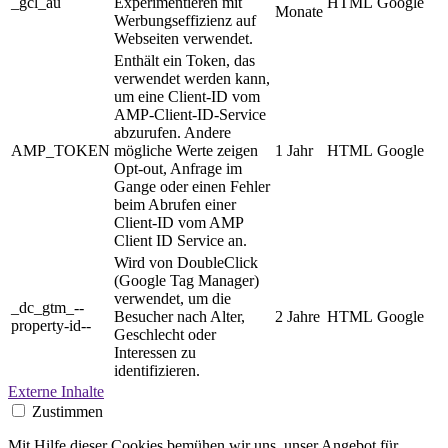
_gcl_au
Experimentieren mit
HTML
Google
Monate
Werbungseffizienz auf
Webseiten verwendet.
Enthält ein Token, das
verwendet werden kann,
um eine Client-ID vom
AMP-Client-ID-Service
abzurufen. Andere
AMP_TOKEN
mögliche Werte zeigen
1 Jahr
HTML
Google
Opt-out, Anfrage im
Gange oder einen Fehler
beim Abrufen einer
Client-ID vom AMP
Client ID Service an.
Wird von DoubleClick
(Google Tag Manager)
verwendet, um die
_dc_gtm_--
Besucher nach Alter,
2 Jahre
HTML
Google
property-id--
Geschlecht oder
Interessen zu
identifizieren.
Externe Inhalte
Zustimmen
Mit Hilfe dieser Cookies bemühen wir uns, unser Angebot für