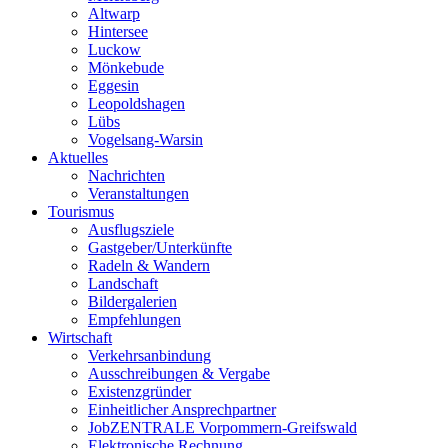
Altwarp
Hintersee
Luckow
Mönkebude
Eggesin
Leopoldshagen
Lübs
Vogelsang-Warsin
Aktuelles
Nachrichten
Veranstaltungen
Tourismus
Ausflugsziele
Gastgeber/Unterkünfte
Radeln & Wandern
Landschaft
Bildergalerien
Empfehlungen
Wirtschaft
Verkehrsanbindung
Ausschreibungen & Vergabe
Existenzgründer
Einheitlicher Ansprechpartner
JobZENTRALE Vorpommern-Greifswald
Elektronische Rechnung