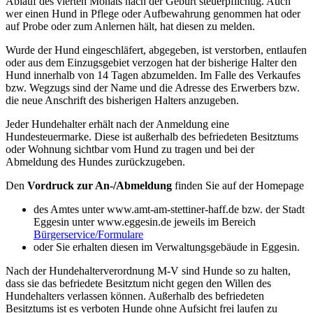
Ablauf des vierten Monats nach der Geburt steuerpflichtig. Auch
wer einen Hund in Pflege oder Aufbewahrung genommen hat oder
auf Probe oder zum Anlernen hält, hat diesen zu melden.
Wurde der Hund eingeschläfert, abgegeben, ist verstorben, entlaufen
oder aus dem Einzugsgebiet verzogen hat der bisherige Halter den
Hund innerhalb von 14 Tagen abzumelden. Im Falle des Verkaufes
bzw. Wegzugs sind der Name und die Adresse des Erwerbers bzw.
die neue Anschrift des bisherigen Halters anzugeben.
Jeder Hundehalter erhält nach der Anmeldung eine
Hundesteuermarke. Diese ist außerhalb des befriedeten Besitztums
oder Wohnung sichtbar vom Hund zu tragen und bei der
Abmeldung des Hundes zurückzugeben.
Den
Vordruck zur An-/Abmeldung
finden Sie auf der Homepage
des Amtes unter www.amt-am-stettiner-haff.de bzw. der Stadt
Eggesin unter www.eggesin.de jeweils im Bereich
Bürgerservice/Formulare
oder Sie erhalten diesen im Verwaltungsgebäude in Eggesin.
Nach der Hundehalterverordnung M-V sind Hunde so zu halten,
dass sie das befriedete Besitztum nicht gegen den Willen des
Hundehalters verlassen können. Außerhalb des befriedeten
Besitztums ist es verboten Hunde ohne Aufsicht frei laufen zu