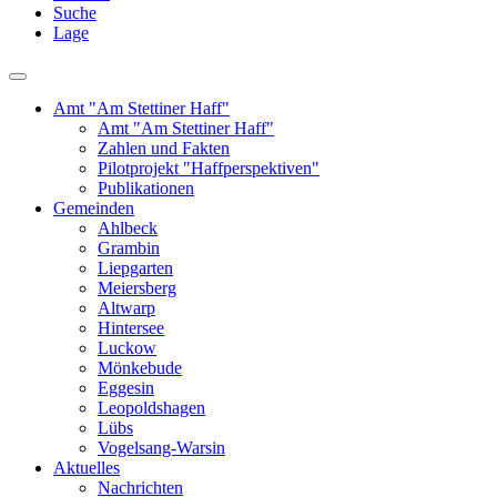
Suche
Lage
Amt "Am Stettiner Haff"
Amt "Am Stettiner Haff"
Zahlen und Fakten
Pilotprojekt "Haffperspektiven"
Publikationen
Gemeinden
Ahlbeck
Grambin
Liepgarten
Meiersberg
Altwarp
Hintersee
Luckow
Mönkebude
Eggesin
Leopoldshagen
Lübs
Vogelsang-Warsin
Aktuelles
Nachrichten