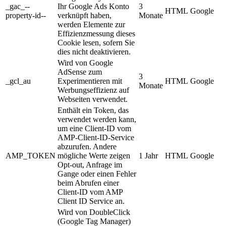
_gac_--
Ihr Google Ads Konto
3
HTML
Google
property-id--
verknüpft haben,
Monate
werden Elemente zur
Effizienzmessung dieses
Cookie lesen, sofern Sie
dies nicht deaktivieren.
Wird von Google
AdSense zum
3
_gcl_au
Experimentieren mit
HTML
Google
Monate
Werbungseffizienz auf
Webseiten verwendet.
Enthält ein Token, das
verwendet werden kann,
um eine Client-ID vom
AMP-Client-ID-Service
abzurufen. Andere
AMP_TOKEN
mögliche Werte zeigen
1 Jahr
HTML
Google
Opt-out, Anfrage im
Gange oder einen Fehler
beim Abrufen einer
Client-ID vom AMP
Client ID Service an.
Wird von DoubleClick
(Google Tag Manager)