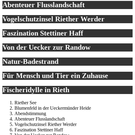
Abenteuer Flusslandschaft
Vogelschutzinsel Riether Werder
Faszination Stettiner Haff
Von der Uecker zur Randow
Natur-Badestrand
Für Mensch und Tier ein Zuhause
Fischeridylle in Rieth
Riether See
Blumenfeld in der Ueckermünder Heide
Abendstimmung
Abenteuer Flusslandschaft
Vogelschutzinsel Riether Werder
Faszination Stettiner Haff