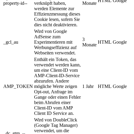
HTML
Google
property-id--
verknüpft haben,
Monate
werden Elemente zur
Effizienzmessung dieses
Cookie lesen, sofern Sie
dies nicht deaktivieren.
Wird von Google
AdSense zum
3
_gcl_au
Experimentieren mit
HTML
Google
Monate
Werbungseffizienz auf
Webseiten verwendet.
Enthält ein Token, das
verwendet werden kann,
um eine Client-ID vom
AMP-Client-ID-Service
abzurufen. Andere
AMP_TOKEN
mögliche Werte zeigen
1 Jahr
HTML
Google
Opt-out, Anfrage im
Gange oder einen Fehler
beim Abrufen einer
Client-ID vom AMP
Client ID Service an.
Wird von DoubleClick
(Google Tag Manager)
verwendet, um die
_dc_gtm_--