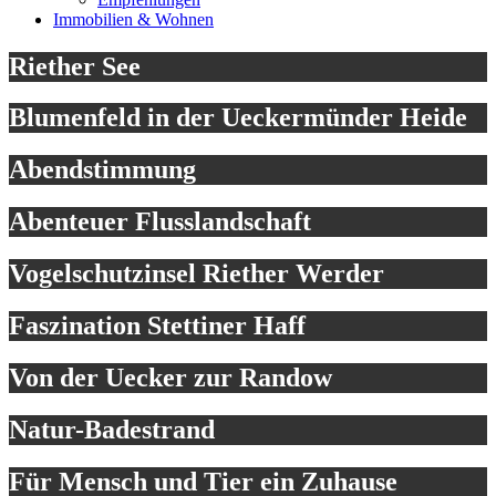
Immobilien & Wohnen
Riether See
Blumenfeld in der Ueckermünder Heide
Abendstimmung
Abenteuer Flusslandschaft
Vogelschutzinsel Riether Werder
Faszination Stettiner Haff
Von der Uecker zur Randow
Natur-Badestrand
Für Mensch und Tier ein Zuhause