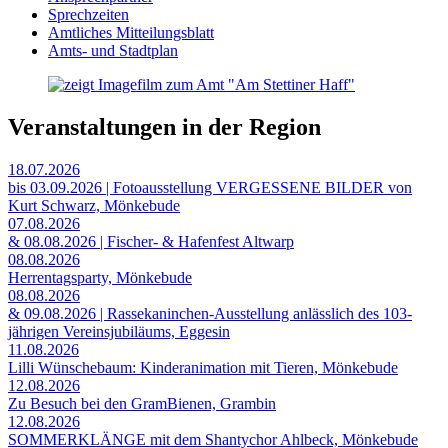
Sprechzeiten
Amtliches Mitteilungsblatt
Amts- und Stadtplan
Veranstaltungen in der Region
18.07.2026
bis 03.09.2026 | Fotoausstellung VERGESSENE BILDER von
Kurt Schwarz, Mönkebude
07.08.2026
& 08.08.2026 | Fischer- & Hafenfest Altwarp
08.08.2026
Herrentagsparty, Mönkebude
08.08.2026
& 09.08.2026 | Rassekaninchen-Ausstellung anlässlich des 103-
jährigen Vereinsjubiläums, Eggesin
11.08.2026
Lilli Wünschebaum: Kinderanimation mit Tieren, Mönkebude
12.08.2026
Zu Besuch bei den GramBienen, Grambin
12.08.2026
SOMMERKLÄNGE mit dem Shantychor Ahlbeck, Mönkebude