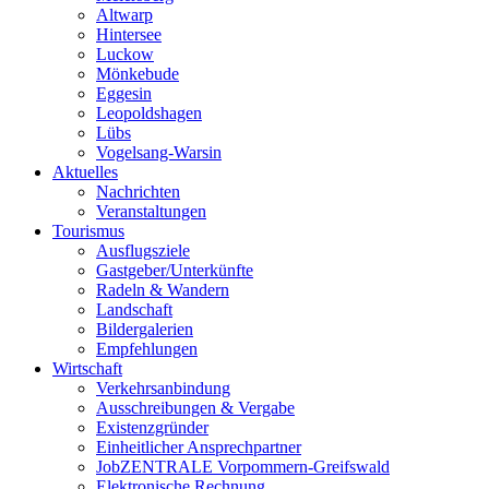
Altwarp
Hintersee
Luckow
Mönkebude
Eggesin
Leopoldshagen
Lübs
Vogelsang-Warsin
Aktuelles
Nachrichten
Veranstaltungen
Tourismus
Ausflugsziele
Gastgeber/Unterkünfte
Radeln & Wandern
Landschaft
Bildergalerien
Empfehlungen
Wirtschaft
Verkehrsanbindung
Ausschreibungen & Vergabe
Existenzgründer
Einheitlicher Ansprechpartner
JobZENTRALE Vorpommern-Greifswald
Elektronische Rechnung