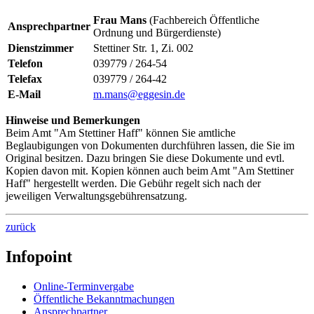
Frau Mans
(Fachbereich Öffentliche
Ansprechpartner
Ordnung und Bürgerdienste)
Dienstzimmer
Stettiner Str. 1, Zi. 002
Telefon
039779 / 264-54
Telefax
039779 / 264-42
E-Mail
m.mans@eggesin.de
Hinweise und Bemerkungen
Beim Amt "Am Stettiner Haff" können Sie amtliche
Beglaubigungen von Dokumenten durchführen lassen, die Sie im
Original besitzen. Dazu bringen Sie diese Dokumente und evtl.
Kopien davon mit. Kopien können auch beim Amt "Am Stettiner
Haff" hergestellt werden. Die Gebühr regelt sich nach der
jeweiligen Verwaltungsgebührensatzung.
zurück
Infopoint
Online-Terminvergabe
Öffentliche Bekanntmachungen
Ansprechpartner