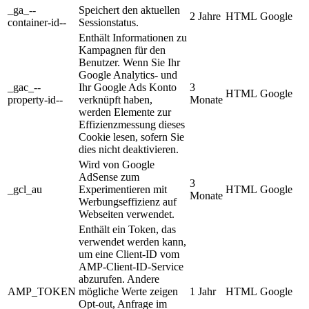
_ga_--
Speichert den aktuellen
2 Jahre
HTML
Google
container-id--
Sessionstatus.
Enthält Informationen zu
Kampagnen für den
Benutzer. Wenn Sie Ihr
Google Analytics- und
_gac_--
Ihr Google Ads Konto
3
HTML
Google
property-id--
verknüpft haben,
Monate
werden Elemente zur
Effizienzmessung dieses
Cookie lesen, sofern Sie
dies nicht deaktivieren.
Wird von Google
AdSense zum
3
_gcl_au
Experimentieren mit
HTML
Google
Monate
Werbungseffizienz auf
Webseiten verwendet.
Enthält ein Token, das
verwendet werden kann,
um eine Client-ID vom
AMP-Client-ID-Service
abzurufen. Andere
AMP_TOKEN
mögliche Werte zeigen
1 Jahr
HTML
Google
Opt-out, Anfrage im