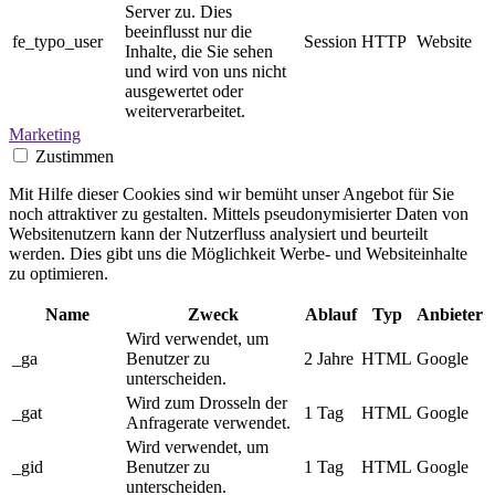
Server zu. Dies
beeinflusst nur die
fe_typo_user
Session
HTTP
Website
Inhalte, die Sie sehen
und wird von uns nicht
ausgewertet oder
weiterverarbeitet.
Marketing
Zustimmen
Mit Hilfe dieser Cookies sind wir bemüht unser Angebot für Sie
noch attraktiver zu gestalten. Mittels pseudonymisierter Daten von
Websitenutzern kann der Nutzerfluss analysiert und beurteilt
werden. Dies gibt uns die Möglichkeit Werbe- und Websiteinhalte
zu optimieren.
Name
Zweck
Ablauf
Typ
Anbieter
Wird verwendet, um
_ga
Benutzer zu
2 Jahre
HTML
Google
unterscheiden.
Wird zum Drosseln der
_gat
1 Tag
HTML
Google
Anfragerate verwendet.
Wird verwendet, um
_gid
Benutzer zu
1 Tag
HTML
Google
unterscheiden.