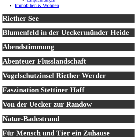
Immobilien & Wohnen
Riether See
Blumenfeld in der Ueckermünder Heide
Abendstimmung
Abenteuer Flusslandschaft
Vogelschutzinsel Riether Werder
Faszination Stettiner Haff
Von der Uecker zur Randow
Natur-Badestrand
Für Mensch und Tier ein Zuhause