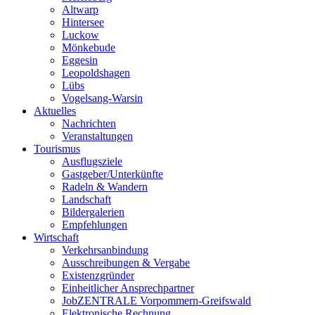
Altwarp
Hintersee
Luckow
Mönkebude
Eggesin
Leopoldshagen
Lübs
Vogelsang-Warsin
Aktuelles
Nachrichten
Veranstaltungen
Tourismus
Ausflugsziele
Gastgeber/Unterkünfte
Radeln & Wandern
Landschaft
Bildergalerien
Empfehlungen
Wirtschaft
Verkehrsanbindung
Ausschreibungen & Vergabe
Existenzgründer
Einheitlicher Ansprechpartner
JobZENTRALE Vorpommern-Greifswald
Elektronische Rechnung