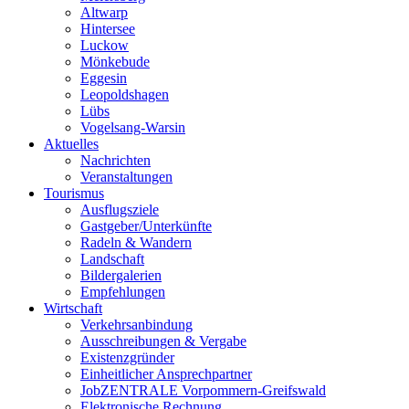
Altwarp
Hintersee
Luckow
Mönkebude
Eggesin
Leopoldshagen
Lübs
Vogelsang-Warsin
Aktuelles
Nachrichten
Veranstaltungen
Tourismus
Ausflugsziele
Gastgeber/Unterkünfte
Radeln & Wandern
Landschaft
Bildergalerien
Empfehlungen
Wirtschaft
Verkehrsanbindung
Ausschreibungen & Vergabe
Existenzgründer
Einheitlicher Ansprechpartner
JobZENTRALE Vorpommern-Greifswald
Elektronische Rechnung