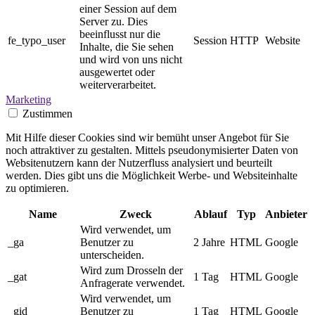
einer Session auf dem
Server zu. Dies
beeinflusst nur die
fe_typo_user
Session
HTTP
Website
Inhalte, die Sie sehen
und wird von uns nicht
ausgewertet oder
weiterverarbeitet.
Marketing
Zustimmen
Mit Hilfe dieser Cookies sind wir bemüht unser Angebot für Sie
noch attraktiver zu gestalten. Mittels pseudonymisierter Daten von
Websitenutzern kann der Nutzerfluss analysiert und beurteilt
werden. Dies gibt uns die Möglichkeit Werbe- und Websiteinhalte
zu optimieren.
Name
Zweck
Ablauf
Typ
Anbieter
Wird verwendet, um
_ga
Benutzer zu
2 Jahre
HTML
Google
unterscheiden.
Wird zum Drosseln der
_gat
1 Tag
HTML
Google
Anfragerate verwendet.
Wird verwendet, um
_gid
Benutzer zu
1 Tag
HTML
Google