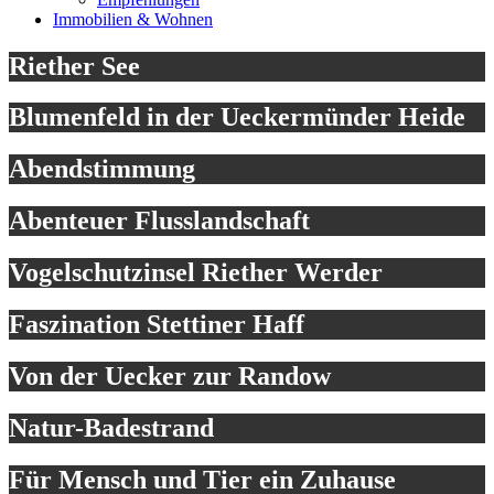
Immobilien & Wohnen
Riether See
Blumenfeld in der Ueckermünder Heide
Abendstimmung
Abenteuer Flusslandschaft
Vogelschutzinsel Riether Werder
Faszination Stettiner Haff
Von der Uecker zur Randow
Natur-Badestrand
Für Mensch und Tier ein Zuhause