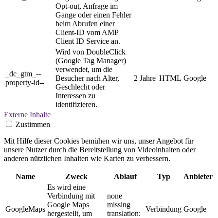
Opt-out, Anfrage im
Gange oder einen Fehler
beim Abrufen einer
Client-ID vom AMP
Client ID Service an.
Wird von DoubleClick
(Google Tag Manager)
verwendet, um die
_dc_gtm_--
Besucher nach Alter,
2 Jahre
HTML
Google
property-id--
Geschlecht oder
Interessen zu
identifizieren.
Externe Inhalte
Zustimmen
Mit Hilfe dieser Cookies bemühen wir uns, unser Angebot für
unsere Nutzer durch die Bereitstellung von Videoinhalten oder
anderen nützlichen Inhalten wie Karten zu verbessern.
Name
Zweck
Ablauf
Typ
Anbieter
Es wird eine
Verbindung mit
none
Google Maps
missing
GoogleMaps
Verbindung
Google
hergestellt, um
translation: