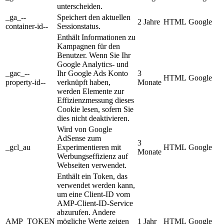
unterscheiden.
_ga_--
Speichert den aktuellen
2 Jahre
HTML
Google
container-id--
Sessionstatus.
Enthält Informationen zu
Kampagnen für den
Benutzer. Wenn Sie Ihr
Google Analytics- und
_gac_--
Ihr Google Ads Konto
3
HTML
Google
property-id--
verknüpft haben,
Monate
werden Elemente zur
Effizienzmessung dieses
Cookie lesen, sofern Sie
dies nicht deaktivieren.
Wird von Google
AdSense zum
3
_gcl_au
Experimentieren mit
HTML
Google
Monate
Werbungseffizienz auf
Webseiten verwendet.
Enthält ein Token, das
verwendet werden kann,
um eine Client-ID vom
AMP-Client-ID-Service
abzurufen. Andere
AMP_TOKEN
mögliche Werte zeigen
1 Jahr
HTML
Google