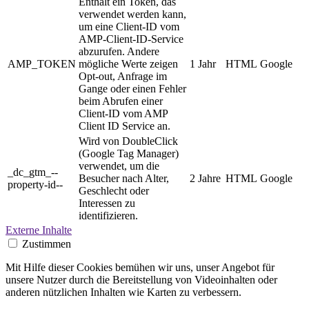
Enthält ein Token, das
verwendet werden kann,
um eine Client-ID vom
AMP-Client-ID-Service
abzurufen. Andere
AMP_TOKEN
mögliche Werte zeigen
1 Jahr
HTML
Google
Opt-out, Anfrage im
Gange oder einen Fehler
beim Abrufen einer
Client-ID vom AMP
Client ID Service an.
Wird von DoubleClick
(Google Tag Manager)
verwendet, um die
_dc_gtm_--
Besucher nach Alter,
2 Jahre
HTML
Google
property-id--
Geschlecht oder
Interessen zu
identifizieren.
Externe Inhalte
Zustimmen
Mit Hilfe dieser Cookies bemühen wir uns, unser Angebot für
unsere Nutzer durch die Bereitstellung von Videoinhalten oder
anderen nützlichen Inhalten wie Karten zu verbessern.