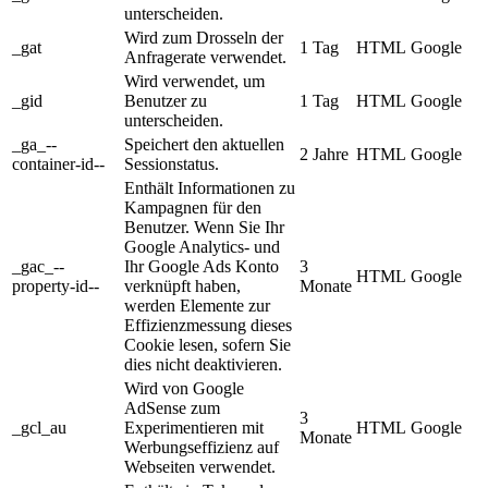
unterscheiden.
Wird zum Drosseln der
_gat
1 Tag
HTML
Google
Anfragerate verwendet.
Wird verwendet, um
_gid
Benutzer zu
1 Tag
HTML
Google
unterscheiden.
_ga_--
Speichert den aktuellen
2 Jahre
HTML
Google
container-id--
Sessionstatus.
Enthält Informationen zu
Kampagnen für den
Benutzer. Wenn Sie Ihr
Google Analytics- und
_gac_--
Ihr Google Ads Konto
3
HTML
Google
property-id--
verknüpft haben,
Monate
werden Elemente zur
Effizienzmessung dieses
Cookie lesen, sofern Sie
dies nicht deaktivieren.
Wird von Google
AdSense zum
3
_gcl_au
Experimentieren mit
HTML
Google
Monate
Werbungseffizienz auf
Webseiten verwendet.