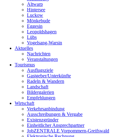
Altwarp
Hintersee
Luckow
Mönkebude
Eggesin
Leopoldshagen
Lübs
Vogelsang-Warsin
Aktuelles
Nachrichten
Veranstaltungen
Tourismus
Ausflugsziele
Gastgeber/Unterkünfte
Radeln & Wandern
Landschaft
Bildergalerien
Empfehlungen
Wirtschaft
Verkehrsanbindung
Ausschreibungen & Vergabe
Existenzgründer
Einheitlicher Ansprechpartner
JobZENTRALE Vorpommern-Greifswald
Elektronische Rechnung