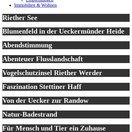
Immobilien & Wohnen
Riether See
Blumenfeld in der Ueckermünder Heide
Abendstimmung
Abenteuer Flusslandschaft
Vogelschutzinsel Riether Werder
Faszination Stettiner Haff
Von der Uecker zur Randow
Natur-Badestrand
Für Mensch und Tier ein Zuhause