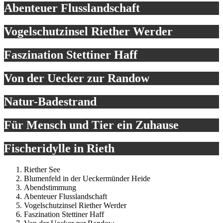
Abenteuer Flusslandschaft
Vogelschutzinsel Riether Werder
Faszination Stettiner Haff
Von der Uecker zur Randow
Natur-Badestrand
Für Mensch und Tier ein Zuhause
Fischeridylle in Rieth
Riether See
Blumenfeld in der Ueckermünder Heide
Abendstimmung
Abenteuer Flusslandschaft
Vogelschutzinsel Riether Werder
Faszination Stettiner Haff