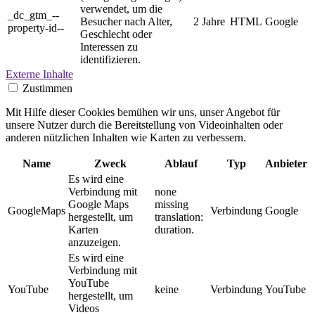
verwendet, um die
_dc_gtm_--
Besucher nach Alter,
2 Jahre
HTML
Google
property-id--
Geschlecht oder
Interessen zu
identifizieren.
Externe Inhalte
Zustimmen
Mit Hilfe dieser Cookies bemühen wir uns, unser Angebot für
unsere Nutzer durch die Bereitstellung von Videoinhalten oder
anderen nützlichen Inhalten wie Karten zu verbessern.
Name
Zweck
Ablauf
Typ
Anbieter
Es wird eine
Verbindung mit
none
Google Maps
missing
GoogleMaps
Verbindung
Google
hergestellt, um
translation:
Karten
duration.
anzuzeigen.
Es wird eine
Verbindung mit
YouTube
YouTube
keine
Verbindung
YouTube
hergestellt, um
Videos