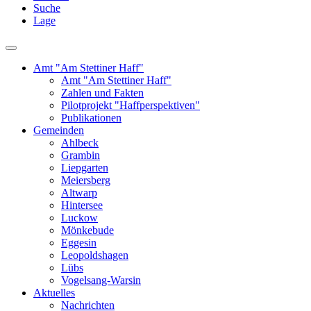
Suche
Lage
Amt "Am Stettiner Haff"
Amt "Am Stettiner Haff"
Zahlen und Fakten
Pilotprojekt "Haffperspektiven"
Publikationen
Gemeinden
Ahlbeck
Grambin
Liepgarten
Meiersberg
Altwarp
Hintersee
Luckow
Mönkebude
Eggesin
Leopoldshagen
Lübs
Vogelsang-Warsin
Aktuelles
Nachrichten