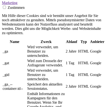
Marketing
Zustimmen
Mit Hilfe dieser Cookies sind wir bemüht unser Angebot für Sie
noch attraktiver zu gestalten. Mittels pseudonymisierter Daten von
Websitenutzern kann der Nutzerfluss analysiert und beurteilt
werden. Dies gibt uns die Möglichkeit Werbe- und Websiteinhalte
zu optimieren.
Name
Zweck
Ablauf
Typ
Anbieter
Wird verwendet, um
_ga
Benutzer zu
2 Jahre
HTML
Google
unterscheiden.
Wird zum Drosseln der
_gat
1 Tag
HTML
Google
Anfragerate verwendet.
Wird verwendet, um
_gid
Benutzer zu
1 Tag
HTML
Google
unterscheiden.
_ga_--
Speichert den aktuellen
2 Jahre
HTML
Google
container-id--
Sessionstatus.
Enthält Informationen zu
Kampagnen für den
Benutzer. Wenn Sie Ihr
Google Analytics- und