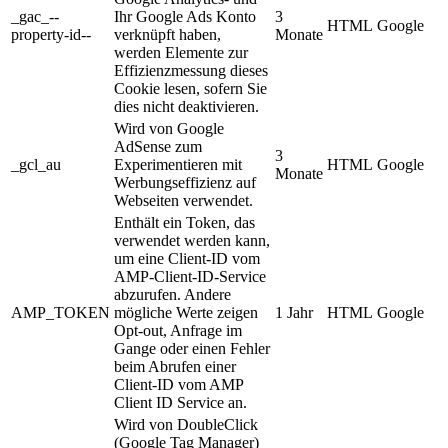
_gac_--
Ihr Google Ads Konto
3
HTML
Google
property-id--
verknüpft haben,
Monate
werden Elemente zur
Effizienzmessung dieses
Cookie lesen, sofern Sie
dies nicht deaktivieren.
Wird von Google
AdSense zum
3
_gcl_au
Experimentieren mit
HTML
Google
Monate
Werbungseffizienz auf
Webseiten verwendet.
Enthält ein Token, das
verwendet werden kann,
um eine Client-ID vom
AMP-Client-ID-Service
abzurufen. Andere
AMP_TOKEN
mögliche Werte zeigen
1 Jahr
HTML
Google
Opt-out, Anfrage im
Gange oder einen Fehler
beim Abrufen einer
Client-ID vom AMP
Client ID Service an.
Wird von DoubleClick
(Google Tag Manager)