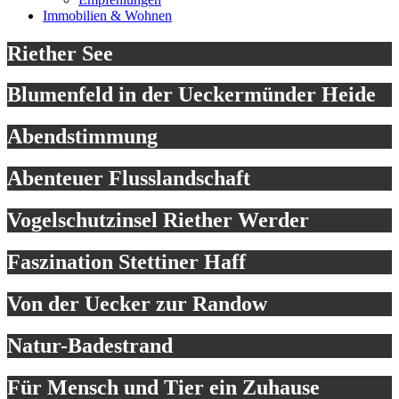
Immobilien & Wohnen
Riether See
Blumenfeld in der Ueckermünder Heide
Abendstimmung
Abenteuer Flusslandschaft
Vogelschutzinsel Riether Werder
Faszination Stettiner Haff
Von der Uecker zur Randow
Natur-Badestrand
Für Mensch und Tier ein Zuhause