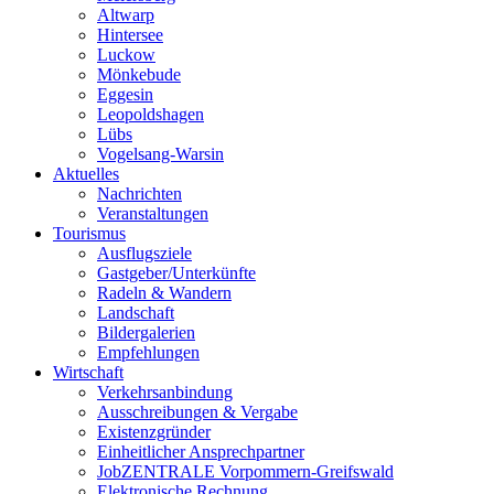
Altwarp
Hintersee
Luckow
Mönkebude
Eggesin
Leopoldshagen
Lübs
Vogelsang-Warsin
Aktuelles
Nachrichten
Veranstaltungen
Tourismus
Ausflugsziele
Gastgeber/Unterkünfte
Radeln & Wandern
Landschaft
Bildergalerien
Empfehlungen
Wirtschaft
Verkehrsanbindung
Ausschreibungen & Vergabe
Existenzgründer
Einheitlicher Ansprechpartner
JobZENTRALE Vorpommern-Greifswald
Elektronische Rechnung