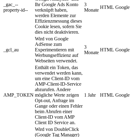
_gac_--
Ihr Google Ads Konto
3
HTML
Google
property-id--
verknüpft haben,
Monate
werden Elemente zur
Effizienzmessung dieses
Cookie lesen, sofern Sie
dies nicht deaktivieren.
Wird von Google
AdSense zum
3
_gcl_au
Experimentieren mit
HTML
Google
Monate
Werbungseffizienz auf
Webseiten verwendet.
Enthält ein Token, das
verwendet werden kann,
um eine Client-ID vom
AMP-Client-ID-Service
abzurufen. Andere
AMP_TOKEN
mögliche Werte zeigen
1 Jahr
HTML
Google
Opt-out, Anfrage im
Gange oder einen Fehler
beim Abrufen einer
Client-ID vom AMP
Client ID Service an.
Wird von DoubleClick
(Google Tag Manager)