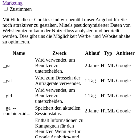
Marketing
Zustimmen
Mit Hilfe dieser Cookies sind wir bemüht unser Angebot für Sie
noch attraktiver zu gestalten. Mittels pseudonymisierter Daten von
Websitenutzern kann der Nutzerfluss analysiert und beurteilt
werden. Dies gibt uns die Möglichkeit Werbe- und Websiteinhalte
zu optimieren.
Name
Zweck
Ablauf
Typ
Anbieter
Wird verwendet, um
_ga
Benutzer zu
2 Jahre
HTML
Google
unterscheiden.
Wird zum Drosseln der
_gat
1 Tag
HTML
Google
Anfragerate verwendet.
Wird verwendet, um
_gid
Benutzer zu
1 Tag
HTML
Google
unterscheiden.
_ga_--
Speichert den aktuellen
2 Jahre
HTML
Google
container-id--
Sessionstatus.
Enthält Informationen zu
Kampagnen für den
Benutzer. Wenn Sie Ihr
Google Analytics- und