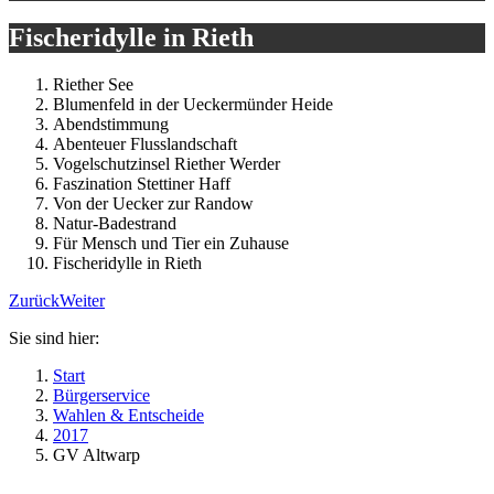
Fischeridylle in Rieth
Riether See
Blumenfeld in der Ueckermünder Heide
Abendstimmung
Abenteuer Flusslandschaft
Vogelschutzinsel Riether Werder
Faszination Stettiner Haff
Von der Uecker zur Randow
Natur-Badestrand
Für Mensch und Tier ein Zuhause
Fischeridylle in Rieth
Zurück
Weiter
Sie sind hier:
Start
Bürgerservice
Wahlen & Entscheide
2017
GV Altwarp