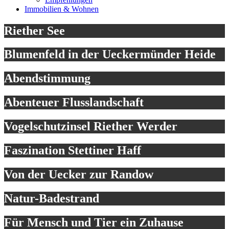
Immobilien & Wohnen
Riether See
Blumenfeld in der Ueckermünder Heide
Abendstimmung
Abenteuer Flusslandschaft
Vogelschutzinsel Riether Werder
Faszination Stettiner Haff
Von der Uecker zur Randow
Natur-Badestrand
Für Mensch und Tier ein Zuhause