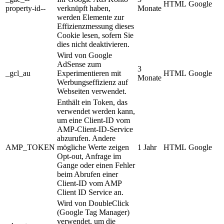
HTML
Google
property-id--
verknüpft haben,
Monate
werden Elemente zur
Effizienzmessung dieses
Cookie lesen, sofern Sie
dies nicht deaktivieren.
Wird von Google
AdSense zum
3
_gcl_au
Experimentieren mit
HTML
Google
Monate
Werbungseffizienz auf
Webseiten verwendet.
Enthält ein Token, das
verwendet werden kann,
um eine Client-ID vom
AMP-Client-ID-Service
abzurufen. Andere
AMP_TOKEN
mögliche Werte zeigen
1 Jahr
HTML
Google
Opt-out, Anfrage im
Gange oder einen Fehler
beim Abrufen einer
Client-ID vom AMP
Client ID Service an.
Wird von DoubleClick
(Google Tag Manager)
verwendet, um die