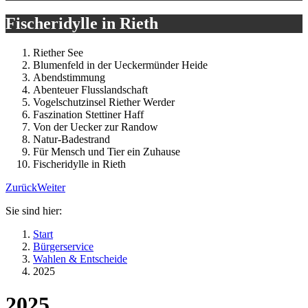
Fischeridylle in Rieth
Riether See
Blumenfeld in der Ueckermünder Heide
Abendstimmung
Abenteuer Flusslandschaft
Vogelschutzinsel Riether Werder
Faszination Stettiner Haff
Von der Uecker zur Randow
Natur-Badestrand
Für Mensch und Tier ein Zuhause
Fischeridylle in Rieth
Zurück
Weiter
Sie sind hier:
Start
Bürgerservice
Wahlen & Entscheide
2025
2025