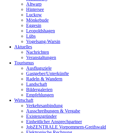
Altwarp
Hintersee
Luckow
Mönkebude
Eggesin
Leopoldshagen
Lübs
Vogelsang-Warsin
Aktuelles
Nachrichten
Veranstaltungen
Tourismus
Ausflugsziele
Gastgeber/Unterkünfte
Radeln & Wandern
Landschaft
Bildergalerien
Empfehlungen
Wirtschaft
Verkehrsanbindung
Ausschreibungen & Vergabe
Existenzgründer
Einheitlicher Ansprechpartner
JobZENTRALE Vorpommern-Greifswald
Elektronische Rechnung