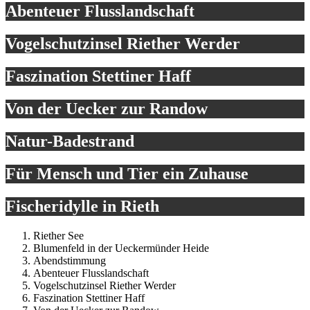
Abenteuer Flusslandschaft
Vogelschutzinsel Riether Werder
Faszination Stettiner Haff
Von der Uecker zur Randow
Natur-Badestrand
Für Mensch und Tier ein Zuhause
Fischeridylle in Rieth
Riether See
Blumenfeld in der Ueckermünder Heide
Abendstimmung
Abenteuer Flusslandschaft
Vogelschutzinsel Riether Werder
Faszination Stettiner Haff