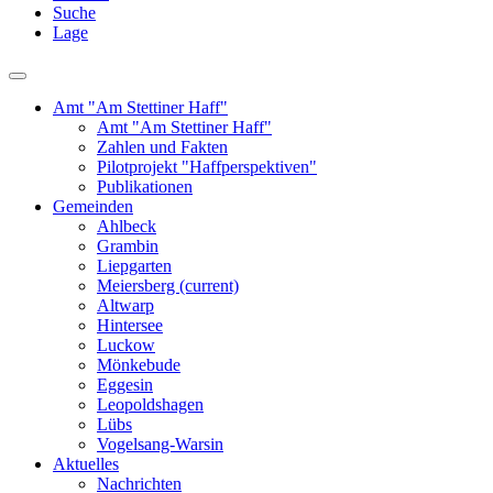
Suche
Lage
Amt "Am Stettiner Haff"
Amt "Am Stettiner Haff"
Zahlen und Fakten
Pilotprojekt "Haffperspektiven"
Publikationen
Gemeinden
Ahlbeck
Grambin
Liepgarten
Meiersberg
(current)
Altwarp
Hintersee
Luckow
Mönkebude
Eggesin
Leopoldshagen
Lübs
Vogelsang-Warsin
Aktuelles
Nachrichten