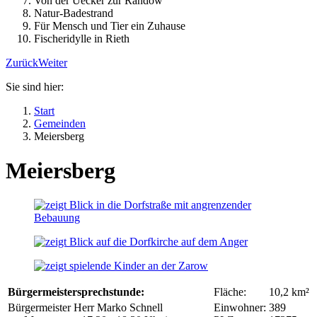
Von der Uecker zur Randow
Natur-Badestrand
Für Mensch und Tier ein Zuhause
Fischeridylle in Rieth
Zurück
Weiter
Sie sind hier:
Start
Gemeinden
Meiersberg
Meiersberg
Bürgermeistersprechstunde:
Fläche:
10,2 km²
Bürgermeister Herr Marko Schnell
Einwohner:
389