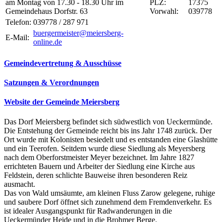
am Montag von 17.30 - 18.30 Uhr im
PLZ:
17375
Gemeindehaus Dorfstr. 63
Vorwahl:
039778
Telefon:
039778 / 287 971
buergermeister@meiersberg-
E-Mail:
online.de
Gemeindevertretung & Ausschüsse
Satzungen & Verordnungen
Website der Gemeinde Meiersberg
Das Dorf Meiersberg befindet sich südwestlich von Ueckermünde.
Die Entstehung der Gemeinde reicht bis ins Jahr 1748 zurück. Der
Ort wurde mit Kolonisten besiedelt und es entstanden eine Glashütte
und ein Teerofen. Seitdem wurde diese Siedlung als Meyersberg
nach dem Oberforstmeister Meyer bezeichnet. Im Jahre 1827
errichteten Bauern und Arbeiter der Siedlung eine Kirche aus
Feldstein, deren schlichte Bauweise ihren besonderen Reiz
ausmacht.
Das von Wald umsäumte, am kleinen Fluss Zarow gelegene, ruhige
und saubere Dorf öffnet sich zunehmend dem Fremdenverkehr. Es
ist idealer Ausgangspunkt für Radwanderungen in die
Ueckermünder Heide und in die Brohmer Berge.