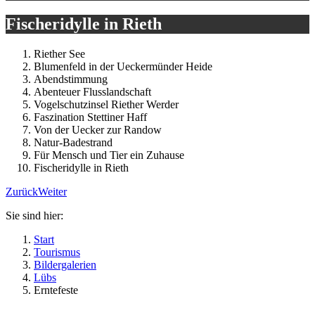
Fischeridylle in Rieth
Riether See
Blumenfeld in der Ueckermünder Heide
Abendstimmung
Abenteuer Flusslandschaft
Vogelschutzinsel Riether Werder
Faszination Stettiner Haff
Von der Uecker zur Randow
Natur-Badestrand
Für Mensch und Tier ein Zuhause
Fischeridylle in Rieth
Zurück
Weiter
Sie sind hier:
Start
Tourismus
Bildergalerien
Lübs
Erntefeste