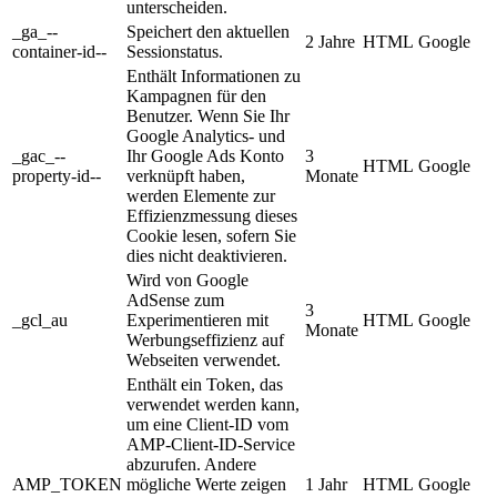
unterscheiden.
_ga_--
Speichert den aktuellen
2 Jahre
HTML
Google
container-id--
Sessionstatus.
Enthält Informationen zu
Kampagnen für den
Benutzer. Wenn Sie Ihr
Google Analytics- und
_gac_--
Ihr Google Ads Konto
3
HTML
Google
property-id--
verknüpft haben,
Monate
werden Elemente zur
Effizienzmessung dieses
Cookie lesen, sofern Sie
dies nicht deaktivieren.
Wird von Google
AdSense zum
3
_gcl_au
Experimentieren mit
HTML
Google
Monate
Werbungseffizienz auf
Webseiten verwendet.
Enthält ein Token, das
verwendet werden kann,
um eine Client-ID vom
AMP-Client-ID-Service
abzurufen. Andere
AMP_TOKEN
mögliche Werte zeigen
1 Jahr
HTML
Google