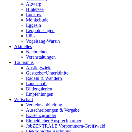
Altwarp
Hintersee
Luckow
Mönkebude
Eggesin
Leopoldshagen
Lübs
Vogelsang-Warsin
Aktuelles
Nachrichten
Veranstaltungen
Tourismus
Ausflugsziele
Gastgeber/Unterkünfte
Radeln & Wandern
Landschaft
Bildergalerien
Empfehlungen
Wirtschaft
Verkehrsanbindung
Ausschreibungen & Vergabe
Existenzgründer
Einheitlicher Ansprechpartner
JobZENTRALE Vorpommern-Greifswald
Elektronische Rechnung