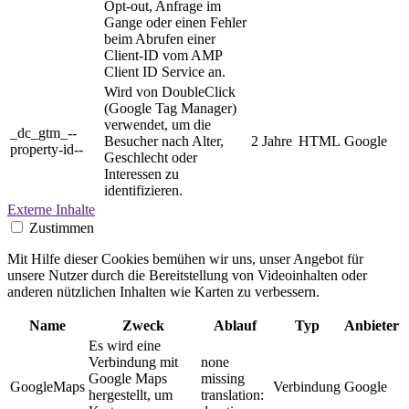
Opt-out, Anfrage im
Gange oder einen Fehler
beim Abrufen einer
Client-ID vom AMP
Client ID Service an.
Wird von DoubleClick
(Google Tag Manager)
verwendet, um die
_dc_gtm_--
Besucher nach Alter,
2 Jahre
HTML
Google
property-id--
Geschlecht oder
Interessen zu
identifizieren.
Externe Inhalte
Zustimmen
Mit Hilfe dieser Cookies bemühen wir uns, unser Angebot für
unsere Nutzer durch die Bereitstellung von Videoinhalten oder
anderen nützlichen Inhalten wie Karten zu verbessern.
Name
Zweck
Ablauf
Typ
Anbieter
Es wird eine
Verbindung mit
none
Google Maps
missing
GoogleMaps
Verbindung
Google
hergestellt, um
translation: