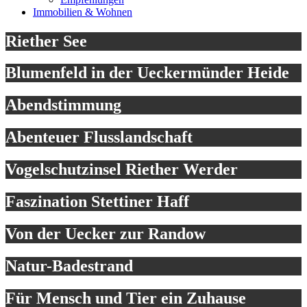
Immobilien & Wohnen
Riether See
Blumenfeld in der Ueckermünder Heide
Abendstimmung
Abenteuer Flusslandschaft
Vogelschutzinsel Riether Werder
Faszination Stettiner Haff
Von der Uecker zur Randow
Natur-Badestrand
Für Mensch und Tier ein Zuhause