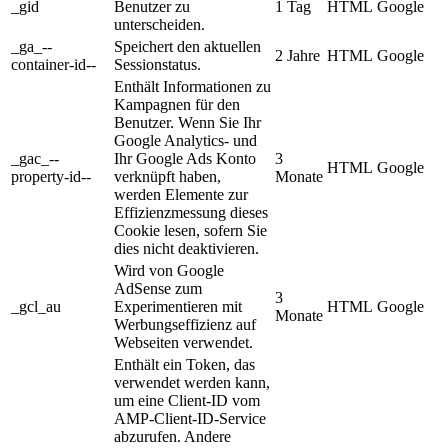
_gid
Benutzer zu
1 Tag
HTML
Google
unterscheiden.
_ga_--
Speichert den aktuellen
2 Jahre
HTML
Google
container-id--
Sessionstatus.
Enthält Informationen zu
Kampagnen für den
Benutzer. Wenn Sie Ihr
Google Analytics- und
_gac_--
Ihr Google Ads Konto
3
HTML
Google
property-id--
verknüpft haben,
Monate
werden Elemente zur
Effizienzmessung dieses
Cookie lesen, sofern Sie
dies nicht deaktivieren.
Wird von Google
AdSense zum
3
_gcl_au
Experimentieren mit
HTML
Google
Monate
Werbungseffizienz auf
Webseiten verwendet.
Enthält ein Token, das
verwendet werden kann,
um eine Client-ID vom
AMP-Client-ID-Service
abzurufen. Andere