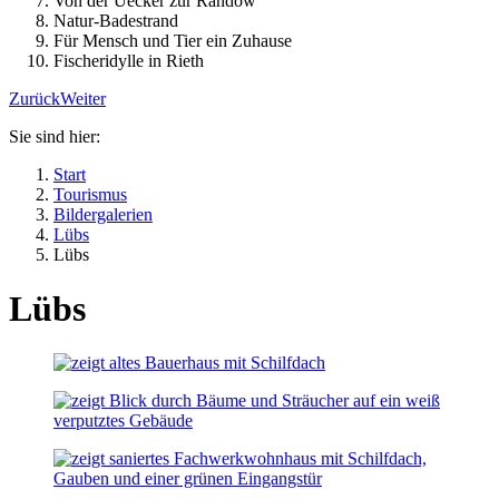
Von der Uecker zur Randow
Natur-Badestrand
Für Mensch und Tier ein Zuhause
Fischeridylle in Rieth
Zurück
Weiter
Sie sind hier:
Start
Tourismus
Bildergalerien
Lübs
Lübs
Lübs