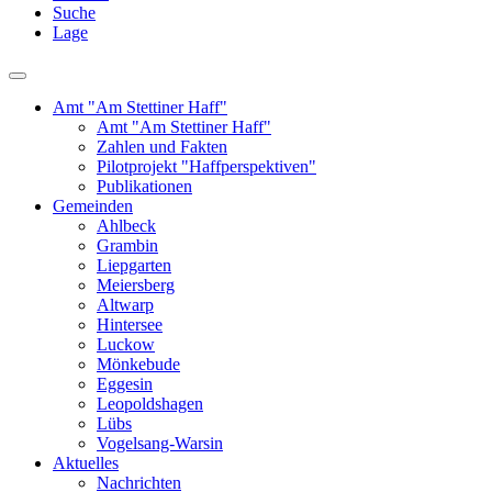
Suche
Lage
Amt "Am Stettiner Haff"
Amt "Am Stettiner Haff"
Zahlen und Fakten
Pilotprojekt "Haffperspektiven"
Publikationen
Gemeinden
Ahlbeck
Grambin
Liepgarten
Meiersberg
Altwarp
Hintersee
Luckow
Mönkebude
Eggesin
Leopoldshagen
Lübs
Vogelsang-Warsin
Aktuelles
Nachrichten