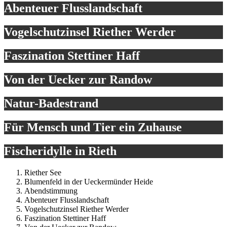
Abenteuer Flusslandschaft
Vogelschutzinsel Riether Werder
Faszination Stettiner Haff
Von der Uecker zur Randow
Natur-Badestrand
Für Mensch und Tier ein Zuhause
Fischeridylle in Rieth
Riether See
Blumenfeld in der Ueckermünder Heide
Abendstimmung
Abenteuer Flusslandschaft
Vogelschutzinsel Riether Werder
Faszination Stettiner Haff