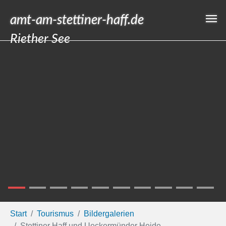
Zum Hauptinhalt springen
Erweiterte Suche
amt-am-stettiner-haff.de
Riether See
Sie sind hier:
Start
Tourismus
Bildergalerien
Stettiner Haff und Ueckermünder Heide