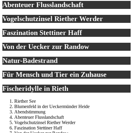
Abenteuer Flusslandschaft
Vogelschutzinsel Riether Werder
Faszination Stettiner Haff
Von der Uecker zur Randow
Natur-Badestrand
Für Mensch und Tier ein Zuhause
Fischeridylle in Rieth
Riether See
Blumenfeld in der Ueckermünder Heide
Abendstimmung
Abenteuer Flusslandschaft
Vogelschutzinsel Riether Werder
Faszination Stettiner Haff