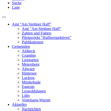
Suche
Lage
Amt "Am Stettiner Haff"
Amt "Am Stettiner Haff"
Zahlen und Fakten
Pilotprojekt "Haffperspektiven"
Publikationen
Gemeinden
Ahlbeck
Grambin
Liepgarten
Meiersberg
Altwarp
Hintersee
Luckow
Mönkebude
Eggesin
Leopoldshagen
Lübs
Vogelsang-Warsin
Aktuelles
Nachrichten