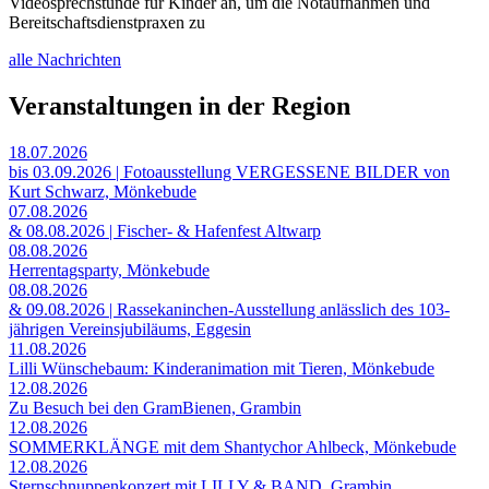
Videosprechstunde für Kinder an, um die Notaufnahmen und
Bereitschaftsdienstpraxen zu
alle Nachrichten
Veranstaltungen in der Region
18.07.2026
bis 03.09.2026 | Fotoausstellung VERGESSENE BILDER von
Kurt Schwarz, Mönkebude
07.08.2026
& 08.08.2026 | Fischer- & Hafenfest Altwarp
08.08.2026
Herrentagsparty, Mönkebude
08.08.2026
& 09.08.2026 | Rassekaninchen-Ausstellung anlässlich des 103-
jährigen Vereinsjubiläums, Eggesin
11.08.2026
Lilli Wünschebaum: Kinderanimation mit Tieren, Mönkebude
12.08.2026
Zu Besuch bei den GramBienen, Grambin
12.08.2026
SOMMERKLÄNGE mit dem Shantychor Ahlbeck, Mönkebude
12.08.2026
Sternschnuppenkonzert mit LILLY & BAND, Grambin