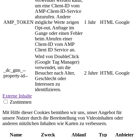
verwendet werden kann,
um eine Client-ID vom
AMP-Client-ID-Service
abzurufen. Andere
AMP_TOKEN
mögliche Werte zeigen
1 Jahr
HTML
Google
Opt-out, Anfrage im
Gange oder einen Fehler
beim Abrufen einer
Client-ID vom AMP
Client ID Service an.
Wird von DoubleClick
(Google Tag Manager)
verwendet, um die
_dc_gtm_--
Besucher nach Alter,
2 Jahre
HTML
Google
property-id--
Geschlecht oder
Interessen zu
identifizieren.
Externe Inhalte
Zustimmen
Mit Hilfe dieser Cookies bemühen wir uns, unser Angebot für
unsere Nutzer durch die Bereitstellung von Videoinhalten oder
anderen nützlichen Inhalten wie Karten zu verbessern.
Name
Zweck
Ablauf
Typ
Anbieter