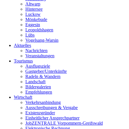
Altwarp
Hintersee
Luckow
Mönkebude
Eggesin
Leopoldshagen
Lübs
Vogelsang-Warsin
Aktuelles
Nachrichten
Veranstaltungen
Tourismus
Ausflugsziele
Gastgeber/Unterkünfte
Radeln & Wandern
Landschaft
Bildergalerien
Empfehlungen
Wirtschaft
Verkehrsanbindung
Ausschreibungen & Vergabe
Existenzgründer
Einheitlicher Ansprechpartner
JobZENTRALE Vorpommern-Greifswald
Elektronische Rechnung