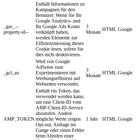
Enthält Informationen zu
Kampagnen für den
Benutzer. Wenn Sie Ihr
Google Analytics- und
_gac_--
Ihr Google Ads Konto
3
HTML
Google
property-id--
verknüpft haben,
Monate
werden Elemente zur
Effizienzmessung dieses
Cookie lesen, sofern Sie
dies nicht deaktivieren.
Wird von Google
AdSense zum
3
_gcl_au
Experimentieren mit
HTML
Google
Monate
Werbungseffizienz auf
Webseiten verwendet.
Enthält ein Token, das
verwendet werden kann,
um eine Client-ID vom
AMP-Client-ID-Service
abzurufen. Andere
AMP_TOKEN
mögliche Werte zeigen
1 Jahr
HTML
Google
Opt-out, Anfrage im
Gange oder einen Fehler
beim Abrufen einer