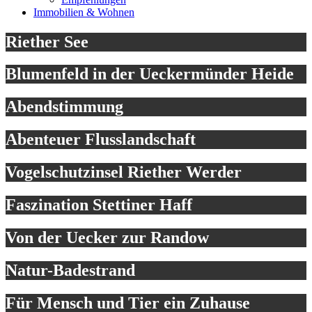
Immobilien & Wohnen
Riether See
Blumenfeld in der Ueckermünder Heide
Abendstimmung
Abenteuer Flusslandschaft
Vogelschutzinsel Riether Werder
Faszination Stettiner Haff
Von der Uecker zur Randow
Natur-Badestrand
Für Mensch und Tier ein Zuhause