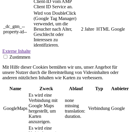
Client-ID vom AMP
Client ID Service an.
Wird von DoubleClick
(Google Tag Manager)
verwendet, um die
_dc_gtm_--
Besucher nach Alter,
2 Jahre
HTML
Google
property-id--
Geschlecht oder
Interessen zu
identifizieren.
Externe Inhalte
Zustimmen
Mit Hilfe dieser Cookies bemühen wir uns, unser Angebot für
unsere Nutzer durch die Bereitstellung von Videoinhalten oder
anderen nützlichen Inhalten wie Karten zu verbessern.
Name
Zweck
Ablauf
Typ
Anbieter
Es wird eine
Verbindung mit
none
Google Maps
missing
GoogleMaps
Verbindung
Google
hergestellt, um
translation:
Karten
duration.
anzuzeigen.
Es wird eine