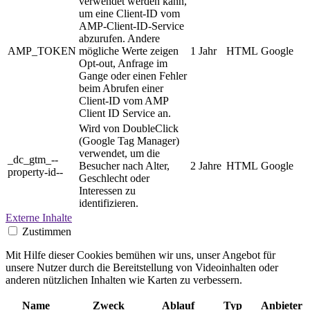
verwendet werden kann,
um eine Client-ID vom
AMP-Client-ID-Service
abzurufen. Andere
AMP_TOKEN
mögliche Werte zeigen
1 Jahr
HTML
Google
Opt-out, Anfrage im
Gange oder einen Fehler
beim Abrufen einer
Client-ID vom AMP
Client ID Service an.
Wird von DoubleClick
(Google Tag Manager)
verwendet, um die
_dc_gtm_--
Besucher nach Alter,
2 Jahre
HTML
Google
property-id--
Geschlecht oder
Interessen zu
identifizieren.
Externe Inhalte
Zustimmen
Mit Hilfe dieser Cookies bemühen wir uns, unser Angebot für
unsere Nutzer durch die Bereitstellung von Videoinhalten oder
anderen nützlichen Inhalten wie Karten zu verbessern.
Name
Zweck
Ablauf
Typ
Anbieter