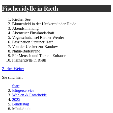
Fischeridylle in Rieth
Riether See
Blumenfeld in der Ueckermünder Heide
Abendstimmung
Abenteuer Flusslandschaft
Vogelschutzinsel Riether Werder
Faszination Stettiner Haff
Von der Uecker zur Randow
Natur-Badestrand
Für Mensch und Tier ein Zuhause
Fischeridylle in Rieth
Zurück
Weiter
Sie sind hier:
Start
Bürgerservice
Wahlen & Entscheide
2025
Bundestag
Mönkebude