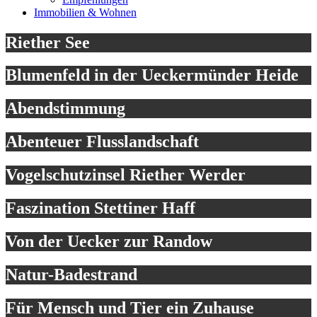
Immobilien & Wohnen
Riether See
Blumenfeld in der Ueckermünder Heide
Abendstimmung
Abenteuer Flusslandschaft
Vogelschutzinsel Riether Werder
Faszination Stettiner Haff
Von der Uecker zur Randow
Natur-Badestrand
Für Mensch und Tier ein Zuhause