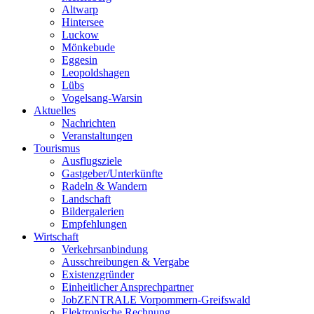
Altwarp
Hintersee
Luckow
Mönkebude
Eggesin
Leopoldshagen
Lübs
Vogelsang-Warsin
Aktuelles
Nachrichten
Veranstaltungen
Tourismus
Ausflugsziele
Gastgeber/Unterkünfte
Radeln & Wandern
Landschaft
Bildergalerien
Empfehlungen
Wirtschaft
Verkehrsanbindung
Ausschreibungen & Vergabe
Existenzgründer
Einheitlicher Ansprechpartner
JobZENTRALE Vorpommern-Greifswald
Elektronische Rechnung